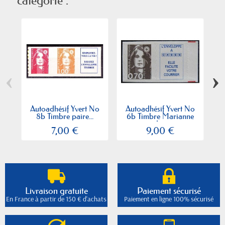
catégorie :
‹
›
Autoadhésif Yvert No
Autoadhésif Yvert No
A
8b Timbre paire...
6b Timbre Marianne
T
du...
7,00 €
9,00 €
Livraison gratuite
Paiement sécurisé
En France à partir de 150 € d'achats
Paiement en ligne 100% sécurisé