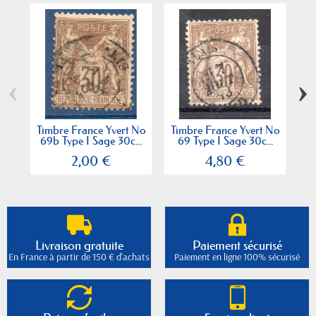
‹
›
Timbre France Yvert No
Timbre France Yvert No
Ti
69b Type I Sage 30c...
69 Type I Sage 30c...
2,00 €
4,80 €
Livraison gratuite
Paiement sécurisé
En France à partir de 150 € d'achats
Paiement en ligne 100% sécurisé