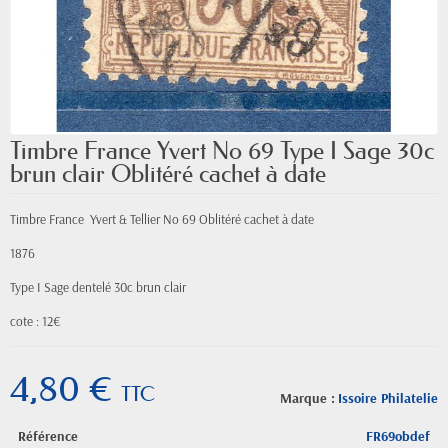
Timbre France Yvert No 69 Type I Sage 30c
brun clair Oblitéré cachet à date
Timbre France Yvert & Tellier
No
69 Oblitéré cachet à date
1876
Type I Sage
dentelé 30c brun clair
cote : 12€
4,80 €
TTC
Marque :
Issoire Philatelie
Référence
FR69obdef