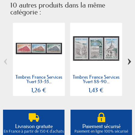
10 autres produits dans la même
catégorie :
‹
›
Timbres France Services
Timbres France Services
T
Yvert 53-55...
Yvert 88-90...
1
1,26 €
1,43 €
Livraison gratuite
Paiement sécurisé
En France à partir de 150 € d'achats
Paiement en ligne 100% sécurisé