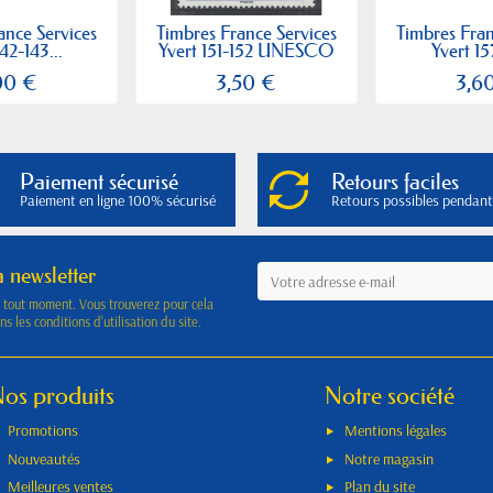
ance Services
Timbres France Services
Timbres Fran
42-143...
Yvert 151-152 UNESCO
Yvert 15
00 €
3,50 €
3,6
Paiement sécurisé
Retours faciles
Paiement en ligne 100% sécurisé
Retours possibles pendant
a newsletter
à tout moment. Vous trouverez pour cela
s les conditions d'utilisation du site.
os produits
Notre société
Promotions
Mentions légales
Nouveautés
Notre magasin
Meilleures ventes
Plan du site