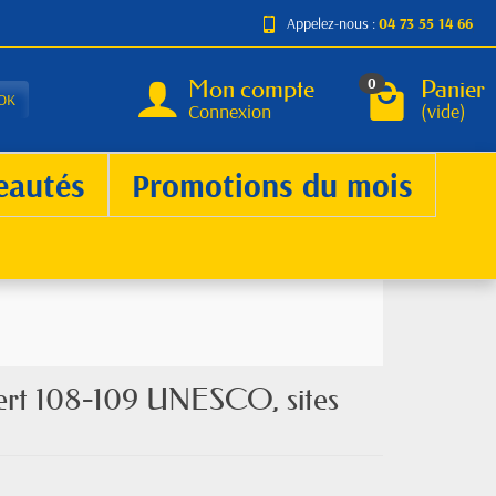
Appelez-nous :
04 73 55 14 66
Mon compte
Panier
0
OK
Connexion
(vide)
eautés
Promotions du mois
vert 108-109 UNESCO, sites