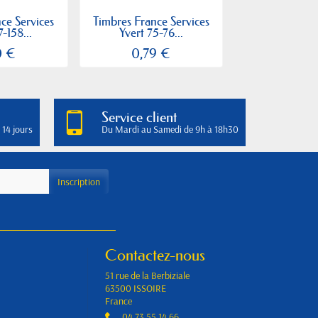
ce Services
Timbres France Services
Timbres Franc
7-158...
Yvert 75-76...
Yvert 136-
0 €
0,79 €
2,80
Service client
 14 jours
Du Mardi au Samedi de 9h à 18h30
Contactez-nous
51 rue de la Berbiziale
63500 ISSOIRE
France
04 73 55 14 66