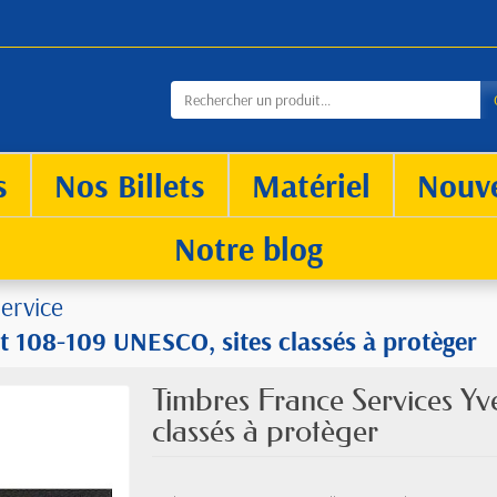
s
Nos Billets
Matériel
Nouv
Notre blog
ervice
t 108-109 UNESCO, sites classés à protèger
Timbres France Services Y
classés à protèger