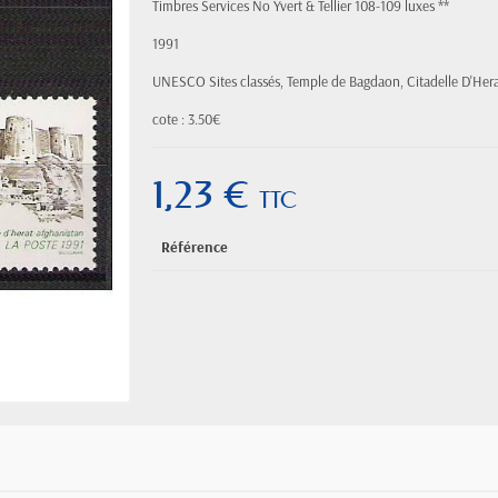
Timbres Services No Yvert & Tellier 108-109 luxes **
1991
UNESCO Sites classés,
Temple de Bagdaon, Citadelle D'Her
cote : 3.50€
1,23 €
TTC
Référence