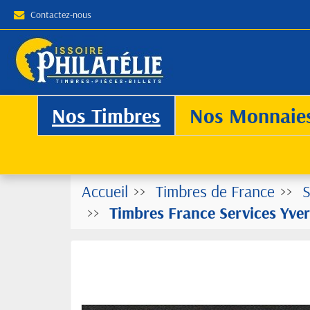
Contactez-nous
Nos Timbres
Nos Monnaie
Accueil
Timbres de France
S
Timbres France Services Yver