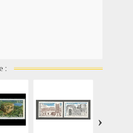
e :
›