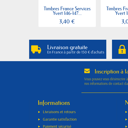
Timbres France Services
Timbres Fr
Yvert 146-147...
Yvert 1
3,40 €
3,
Livraison gratuite
En France à partir de 150 € d'achats
Inscription à l
Vous pouvez vous désinscrire 
nos informations de contact dan
Informations
N
Livraisons et retours
Garantie satisfaction
Paiement sécurisé