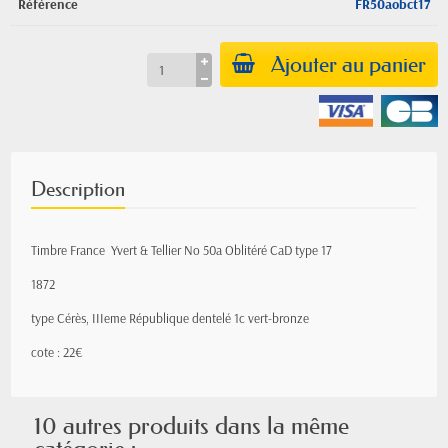
Référence
FR50aobct17
Ajouter au panier
Description
Timbre France Yvert & Tellier
No
50a Oblitéré CaD type 17
1872
type Cérès, IIIeme République
dentelé 1c vert-bronze
cote : 22€
10 autres produits dans la même