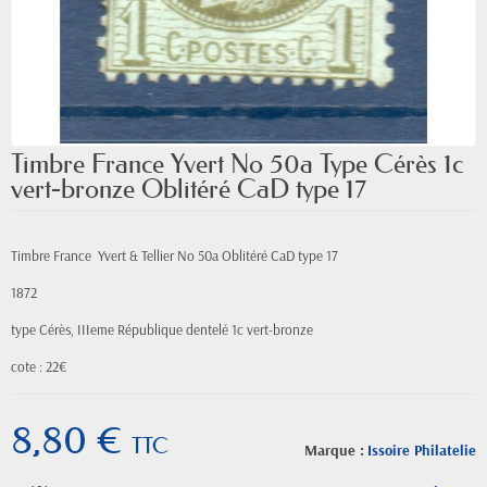
Timbre France Yvert No 50a Type Cérès 1c
vert-bronze Oblitéré CaD type 17
Timbre France Yvert & Tellier
No
50a Oblitéré CaD type 17
1872
type Cérès, IIIeme République
dentelé 1c vert-bronze
cote : 22€
8,80 €
TTC
Marque :
Issoire Philatelie