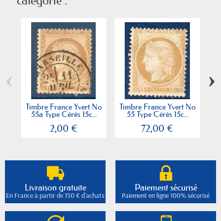
catégorie :
‹
›
Timbre France Yvert No
Timbre France Yvert No
Ti
55a Type Cérès 15c...
55 Type Cérès 15c...
2,00 €
72,00 €
Livraison gratuite
Paiement sécurisé
En France à partir de 150 € d'achats
Paiement en ligne 100% sécurisé