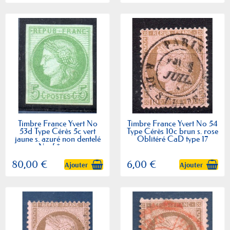
Timbre France Yvert No
Timbre France Yvert No 54
53d Type Cérès 5c vert
Type Cérès 10c brun s. rose
jaune s. azuré non dentelé
Oblitéré CaD type 17
Neuf * sur...
80,00 €
6,00 €
Ajouter
Ajouter