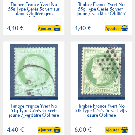
Timbre France Yvert No
Timbre France Yvert No
53a Type Cérès 5c vert sur
53g Type Cérès 5c vert-
blanc Oblitéré gros
jaune / verdâtre Oblitéré
chiffres
4,40 €
4,40 €
Ajouter
Ajouter
Timbre France Yvert No
Timbre France Yvert No
53g Type Cérès 5c vert-
53k Type Cérès 5c vert vif s.
jaune / verdâtre Oblitéré
azuré Oblitéré
CaD type 16
4,40 €
6,00 €
Ajouter
Ajouter