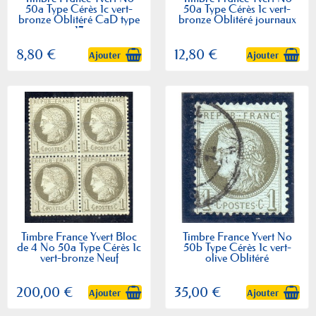
50a Type Cérès 1c vert-
50a Type Cérès 1c vert-
bronze Oblitéré CaD type
bronze Oblitéré journaux
17
8,80 €
12,80 €
Ajouter
Ajouter
Timbre France Yvert Bloc
Timbre France Yvert No
de 4 No 50a Type Cérès 1c
50b Type Cérès 1c vert-
vert-bronze Neuf
olive Oblitéré
200,00 €
35,00 €
Ajouter
Ajouter