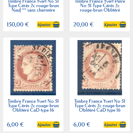
Timbre France Yvert No 51
Timbre France Yvert Paire
Type Cérès 2c rouge-brun
No 51 Type Cérès 2c
Neuf ** sans charnière
rouge-brun Oblitéré
journaux
150,00 €
20,00 €
Ajouter
Ajouter
Timbre France Yvert No 51
Timbre France Yvert No 51
Type Cérès 2c rouge-brun
Type Cérès 2c rouge-brun
Oblitéré CaD type 16
Oblitéré CaD type 16
6,00 €
6,00 €
Ajouter
Ajouter