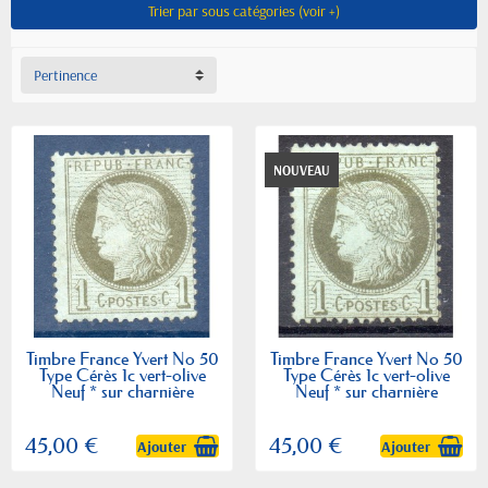
Trier par sous catégories (voir +)
Pertinence
NOUVEAU
Timbre France Yvert No 50
Timbre France Yvert No 50
Type Cérès 1c vert-olive
Type Cérès 1c vert-olive
Neuf * sur charnière
Neuf * sur charnière
45,00 €
45,00 €
Ajouter
Ajouter