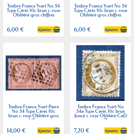
Timbre France Yvert No 54
Timbre France Yvert No 54
Type Cérès 10c brun s. rose
Type Cérès 10c brun s. rose
Oblitéré gros chiffres
Oblitéré gros chiffres
6,00 €
6,00 €
Ajouter
Ajouter
Timbre France Yvert Paire
Timbre France Yvert No
No 54 Type Cérès 10c
54a Type Cérès 10c brun
brun s. rose Oblitéré gros
foncé s. rose Oblitéré CaD
chiffres
type 17
14,00 €
7,20 €
Ajouter
Ajouter