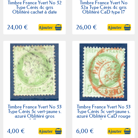
Timbre France Yvert No 52
Timbre France Yvert No
Type Cérès 4c gris
52a Type Cérès 4c gris
Oblitéré cachet à date
Oblitéré CaD type 17
24,00 €
26,00 €
Ajouter
Ajouter
Timbre France Yvert No 53
Timbre France Yvert No 53
Type Cérès 5c vert-jaune s.
Type Cérès 5c vert-jaune s.
azuré Oblitéré gros
azuré Oblitéré CaD rouge
chiffres
des...
4,00 €
6,00 €
Ajouter
Ajouter