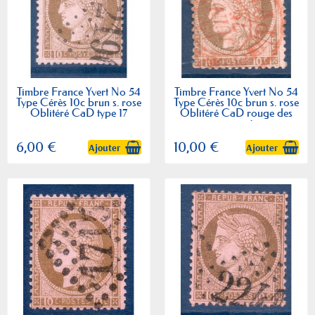
Timbre France Yvert No 54
Timbre France Yvert No 54
Type Cérès 10c brun s. rose
Type Cérès 10c brun s. rose
Oblitéré CaD type 17
Oblitéré CaD rouge des
imprimés
6,00 €
10,00 €
Ajouter
Ajouter