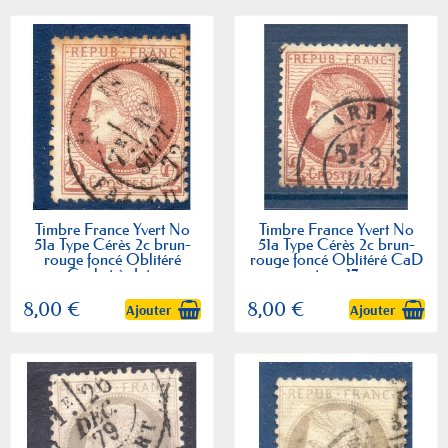
Timbre France Yvert No
Timbre France Yvert No
51a Type Cérès 2c brun-
51a Type Cérès 2c brun-
rouge foncé Oblitéré
rouge foncé Oblitéré CaD
Cachet à date
type 17
8,00 €
8,00 €
Ajouter
Ajouter