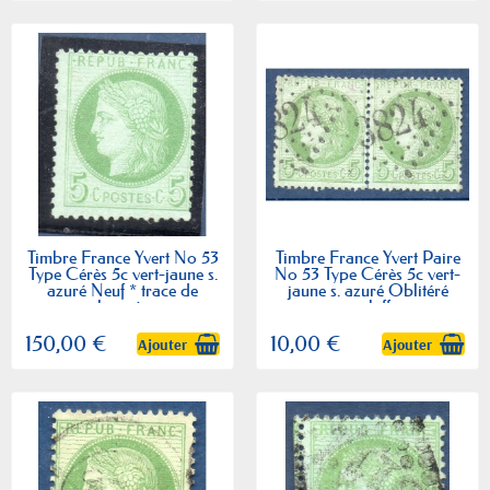
Timbre France Yvert No 53
Timbre France Yvert Paire
Type Cérès 5c vert-jaune s.
No 53 Type Cérès 5c vert-
azuré Neuf * trace de
jaune s. azuré Oblitéré
charnière
gros chiffres
150,00 €
10,00 €
Ajouter
Ajouter