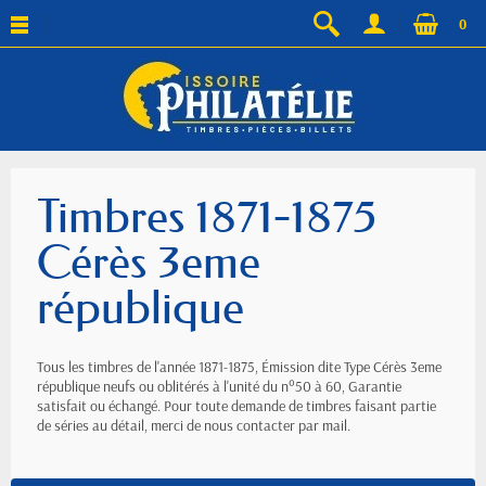
0
Timbres 1871-1875
Cérès 3eme
république
Tous les timbres de l'année 1871-1875, Émission dite Type Cérès 3eme
république neufs ou oblitérés à l'unité du n°50 à 60, Garantie
satisfait ou échangé. Pour toute demande de timbres faisant partie
de séries au détail, merci de nous contacter par mail.