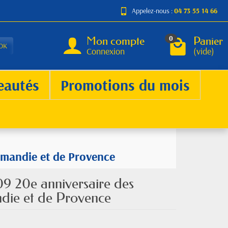
Appelez-nous :
04 73 55 14 66
Mon compte
Panier
0
OK
Connexion
(vide)
eautés
Promotions du mois
rmandie et de Provence
09 20e anniversaire des
ie et de Provence