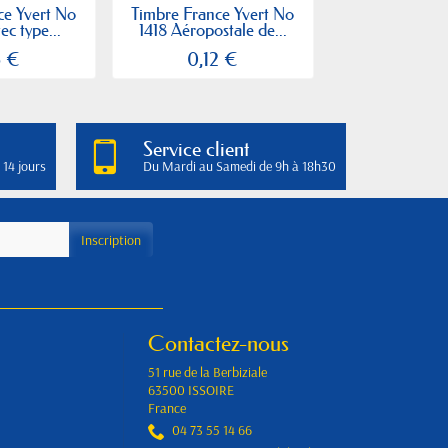
ce Yvert No
Timbre France Yvert No
Timbre France
ec type...
1418 Aéropostale de...
1416 Philat
6 €
0,12 €
0,16
Service client
 14 jours
Du Mardi au Samedi de 9h à 18h30
Contactez-nous
51 rue de la Berbiziale
63500 ISSOIRE
France
04 73 55 14 66