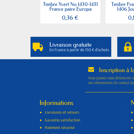
Timbre Yvert No 1430-1431
Timbre Fra
France paire Europa
1406 Jou
0,36 €
0,
Livraison gratuite
En France à partir de 150 € d'achats
Inscription à l
Vous pouvez vous désinscrire 
nos informations de contact dan
Informations
N
Livraisons et retours
Garantie satisfaction
Paiement sécurisé