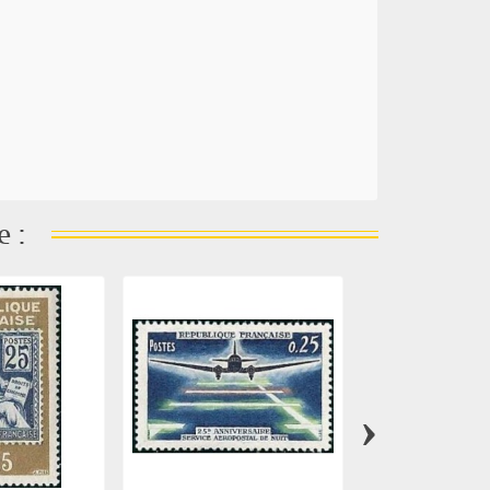
e :
›