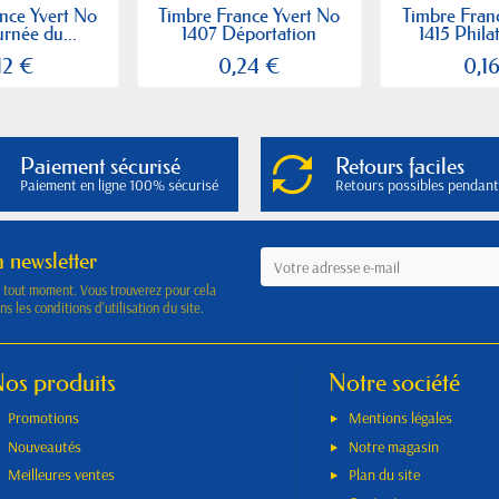
nce Yvert No
Timbre France Yvert No
Timbre Fran
rnée du...
1407 Déportation
1415 Philat
12 €
0,24 €
0,1
Paiement sécurisé
Retours faciles
Paiement en ligne 100% sécurisé
Retours possibles pendant
a newsletter
à tout moment. Vous trouverez pour cela
s les conditions d'utilisation du site.
os produits
Notre société
Promotions
Mentions légales
Nouveautés
Notre magasin
Meilleures ventes
Plan du site