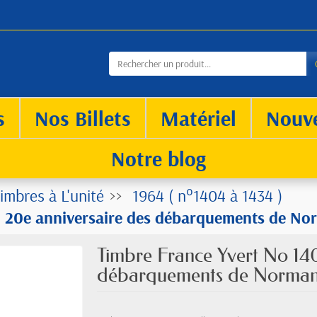
s
Nos Billets
Matériel
Nouv
Notre blog
imbres à L'unité
1964 ( n°1404 à 1434 )
 20e anniversaire des débarquements de No
Timbre France Yvert No 14
débarquements de Normand