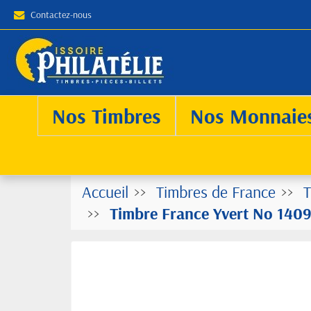
Contactez-nous
Nos Timbres
Nos Monnaie
Accueil
Timbres de France
T
Timbre France Yvert No 1409