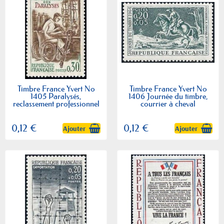
Timbre France Yvert No
Timbre France Yvert No
1405 Paralysés,
1406 Journée du timbre,
reclassement professionnel
courrier à cheval
0,12 €
0,12 €
Ajouter
Ajouter