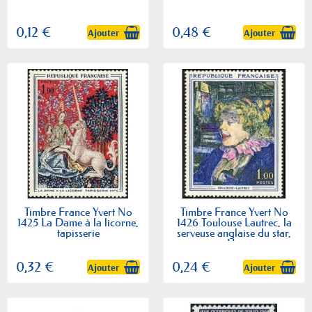
0,12 €
0,48 €
Ajouter
Ajouter
Timbre France Yvert No
Timbre France Yvert No
1425 La Dame à la licorne,
1426 Toulouse Lautrec, la
tapisserie
serveuse anglaise du star,
au Havre
0,32 €
0,24 €
Ajouter
Ajouter