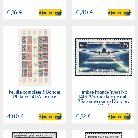
0,16 €
0,80 €
Ajouter
Ajouter
Feuille complete 5 Bandes
Timbre France Yvert No
Philatec 1417A France
1418 Aéropostale de nuit,
25e anniversaire Douglas
DC 3
4,00 €
0,12 €
Ajouter
Ajouter