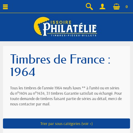
0
Timbres de France :
1964
Tous les timbres de l'année 1964 neufs luxes ** à l'unité ou en séries
du n°1404 au n°1434, 31 timbres Garantie satisfait ou échangé. Pour
toute demande de timbres faisant partie de séries au détail, merci de
nous contacter par mail.
Trier par sous catégories (voir +)