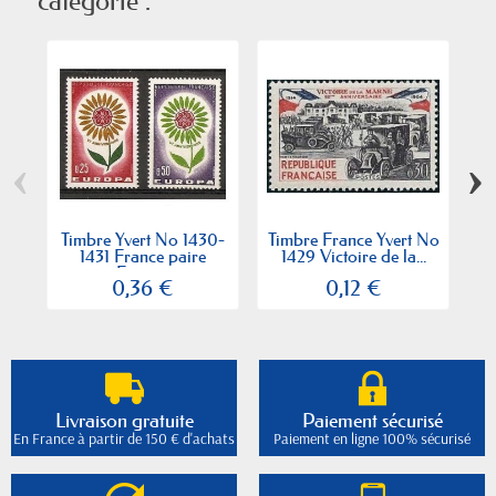
catégorie :
‹
›
Timbre Yvert No 1430-
Timbre France Yvert No
Ti
1431 France paire
1429 Victoire de la...
Europa
0,36 €
0,12 €
Livraison gratuite
Paiement sécurisé
En France à partir de 150 € d'achats
Paiement en ligne 100% sécurisé