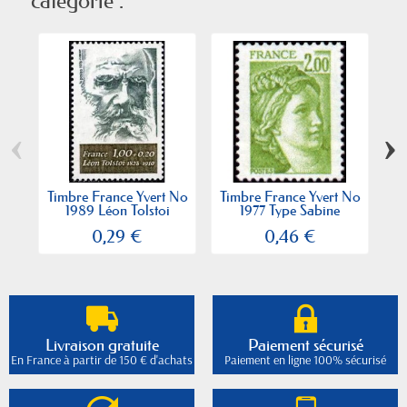
catégorie :
‹
›
Timbre France Yvert No
Timbre France Yvert No
Ti
1989 Léon Tolstoi
1977 Type Sabine
0,29 €
0,46 €
Livraison gratuite
Paiement sécurisé
En France à partir de 150 € d'achats
Paiement en ligne 100% sécurisé