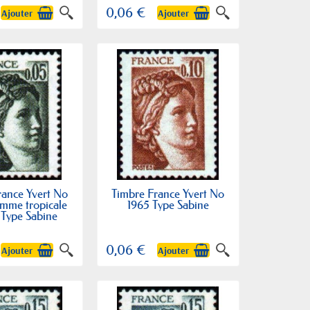
0,06 €
Ajouter
Ajouter
rance Yvert No
Timbre France Yvert No
mme tropicale
1965 Type Sabine
 Type Sabine
0,06 €
Ajouter
Ajouter