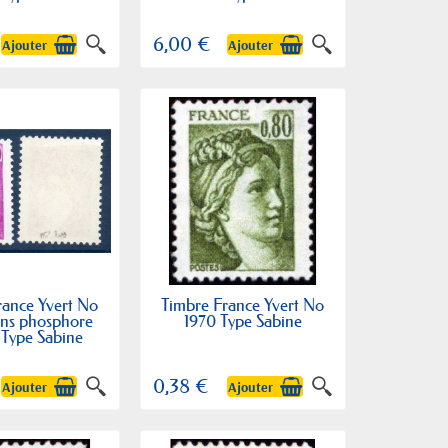
6,00 €
Ajouter
Ajouter
rance Yvert No
Timbre France Yvert No
ans phosphore
1970 Type Sabine
 Type Sabine
0,38 €
Ajouter
Ajouter