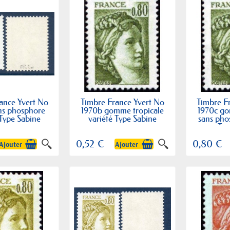
ance Yvert No
Timbre France Yvert No
Timbre F
ns phosphore
1970b gomme tropicale
1970c go
 Type Sabine
variété Type Sabine
sans pho
Typ
0,52 €
0,80 €
Ajouter
Ajouter