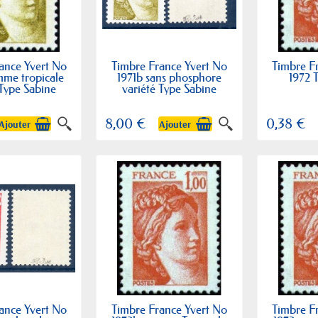
ance Yvert No
Timbre France Yvert No
Timbre F
mme tropicale
1971b sans phosphore
1972 
 Type Sabine
variété Type Sabine
8,00 €
0,38 €
Ajouter
Ajouter
ance Yvert No
Timbre France Yvert No
Timbre F