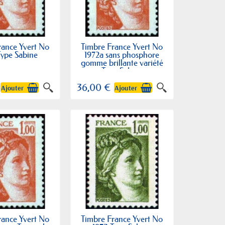
rance Yvert No
Timbre France Yvert No
Type Sabine
1972a sans phosphore
gomme brillante variété
Type Sabine
36,00 €
Ajouter
Ajouter
rance Yvert No
Timbre France Yvert No