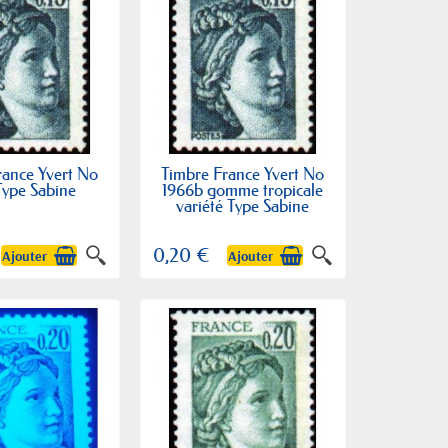
rance Yvert No
Timbre France Yvert No
Type Sabine
1966b gomme tropicale
variété Type Sabine
0,20 €
Ajouter
Ajouter