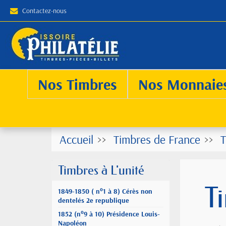
Contactez-nous
Nos Timbres
Nos Monnaie
Accueil
Timbres de France
T
Timbres à L'unité
T
1849-1850 ( n°1 à 8) Cérès non
dentelés 2e republique
1852 (n°9 à 10) Présidence Louis-
Napoléon