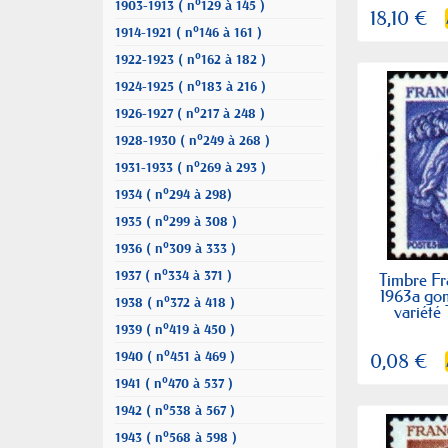
1903-1913 ( n°129 à 145 )
18,10 €
1914-1921 ( n°146 à 161 )
1922-1923 ( n°162 à 182 )
1924-1925 ( n°183 à 216 )
1926-1927 ( n°217 à 248 )
1928-1930 ( n°249 à 268 )
1931-1933 ( n°269 à 293 )
1934 ( n°294 à 298)
1935 ( n°299 à 308 )
1936 ( n°309 à 333 )
1937 ( n°334 à 371 )
Timbre Fr
1963a go
1938 ( n°372 à 418 )
variété
1939 ( n°419 à 450 )
1940 ( n°451 à 469 )
0,08 €
1941 ( n°470 à 537 )
1942 ( n°538 à 567 )
1943 ( n°568 à 598 )