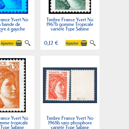
rance Yvert No
Timbre France Yvert No
a bande de
1967b gomme Tropicale
ore à gauche
variété Type Sabine
 Type Sabine
0,12 €
Ajouter
Ajouter
rance Yvert No
Timbre France Yvert No
mme tropicale
1968b sans phosphore
 Type Sabine
variété Type Sabine