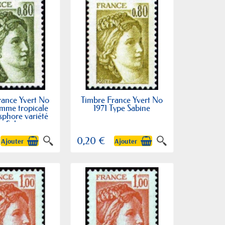
rance Yvert No
Timbre France Yvert No
mme tropicale
1971 Type Sabine
sphore variété
e Sabine
0,20 €
Ajouter
Ajouter