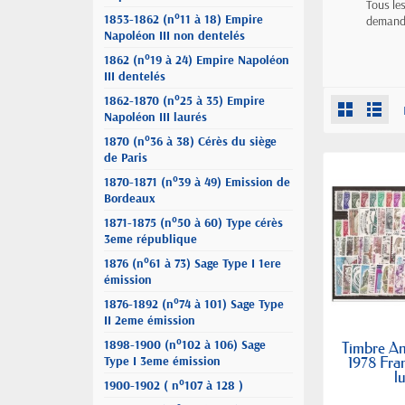
Tous le
1853-1862 (n°11 à 18) Empire
demande
Napoléon III non dentelés
1862 (n°19 à 24) Empire Napoléon
III dentelés
1862-1870 (n°25 à 35) Empire
Napoléon III laurés
1870 (n°36 à 38) Cérès du siège
de Paris
1870-1871 (n°39 à 49) Emission de
Bordeaux
1871-1875 (n°50 à 60) Type cérès
3eme république
1876 (n°61 à 73) Sage Type I 1ere
émission
1876-1892 (n°74 à 101) Sage Type
II 2eme émission
1898-1900 (n°102 à 106) Sage
Timbre A
Type I 3eme émission
1978 Fra
l
1900-1902 ( n°107 à 128 )