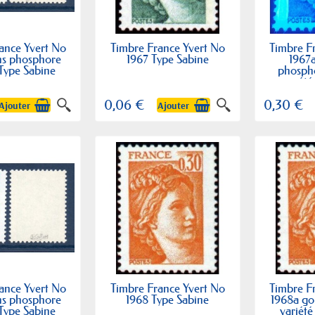
ance Yvert No
Timbre France Yvert No
Timbre F
ns phosphore
1967 Type Sabine
1967
 Type Sabine
phosph
variété
0,06 €
0,30 €
Ajouter
Ajouter
ance Yvert No
Timbre France Yvert No
Timbre F
ns phosphore
1968 Type Sabine
1968a go
 Type Sabine
variété