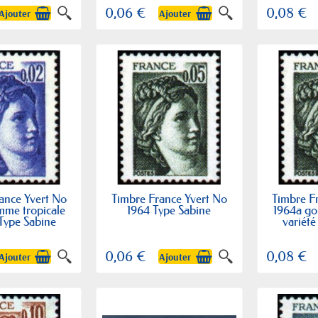
0,06 €
0,08 €
Ajouter
Ajouter
ance Yvert No
Timbre France Yvert No
Timbre F
mme tropicale
1964 Type Sabine
1964a go
 Type Sabine
variété
0,06 €
0,08 €
Ajouter
Ajouter