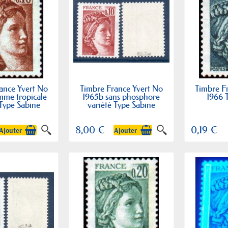
ance Yvert No
Timbre France Yvert No
Timbre F
mme tropicale
1965b sans phosphore
1966 
 Type Sabine
variété Type Sabine
8,00 €
0,19 €
Ajouter
Ajouter