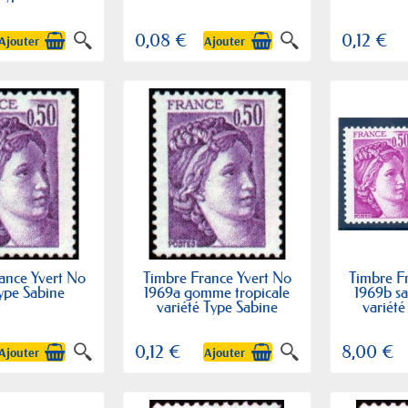
0,08 €
0,12 €
Ajouter
Ajouter
ance Yvert No
Timbre France Yvert No
Timbre F
ype Sabine
1969a gomme tropicale
1969b s
variété Type Sabine
variété
0,12 €
8,00 €
Ajouter
Ajouter