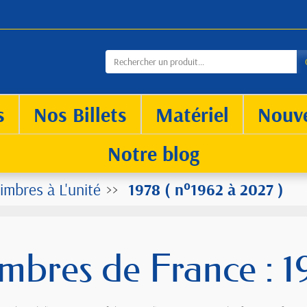
s
Nos Billets
Matériel
Nouv
Notre blog
imbres à L'unité
1978 ( n°1962 à 2027 )
imbres de France : 1