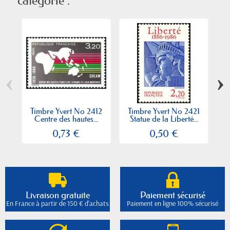
catégorie :
‹
›
Timbre Yvert No 2412
Timbre Yvert No 2421
T
Centre des hautes...
Statue de la Liberté...
0,73 €
0,50 €
Livraison gratuite
Paiement sécurisé
En France à partir de 150 € d'achats
Paiement en ligne 100% sécurisé