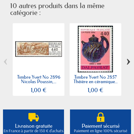
10 autres produits dans la même
catégorie :
‹
›
Timbre Yvert No 2896
Timbre Yvert No 2857
Nicolas Poussin,...
Théière en céramique...
2
1,00 €
1,00 €
Livraison gratuite
Paiement sécurisé
En France à partir de 150 € d'achats
Paiement en ligne 100% sécurisé