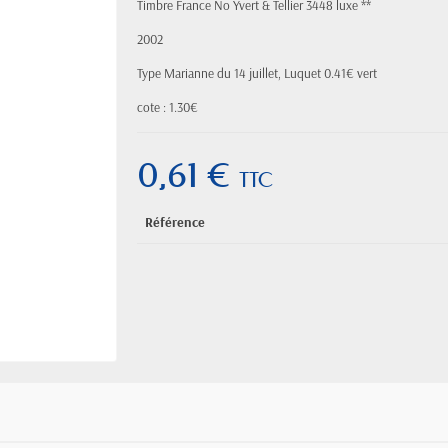
Timbre France No Yvert & Tellier 3448 luxe **
2002
Type Marianne du 14 juillet, Luquet 0.41€ vert
cote : 1.30€
0,61 €
TTC
Référence