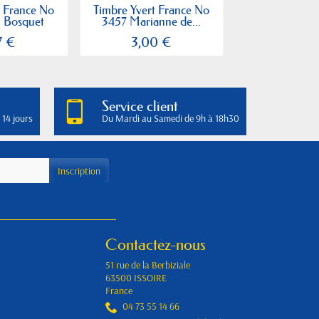
t France No
Timbre Yvert France No
Timbre Yvert 
n Bosquet
3457 Marianne de...
3480 Annive
7 €
3,00 €
0,68
Service client
 14 jours
Du Mardi au Samedi de 9h à 18h30
Contactez-nous
51 rue de la Berbiziale
63500 ISSOIRE
France
04 73 55 14 66