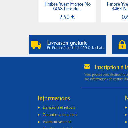
Timbre Yvert France No
Timbre Yve
3468 Fete du...
3463 Nai
2,50 €
0,
Livraison gratuite
En France à partir de 150 € d'achats
Inscription à l
Vous pouvez vous désinscrire 
nos informations de contact dan
Informations
N
Livraisons et retours
Garantie satisfaction
Paiement sécurisé