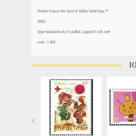
Timbre France No Yvert & Tellier 3448 luxe **
2002
Type Marianne du 14 juillet, Luquet 0.41€ vert
cote : 1.30€
10
‹