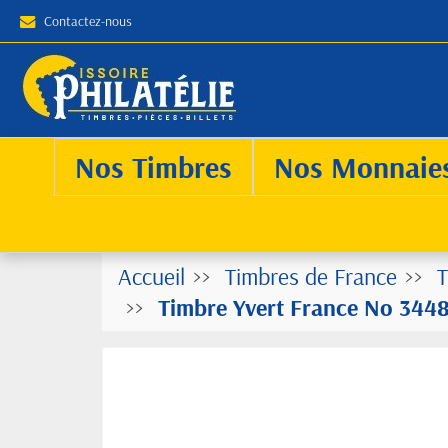
Contactez-nous
Nos Timbres
Nos Monnaie
Accueil
Timbres de France
T
Timbre Yvert France No 3448