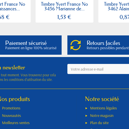
rt France No
Timbre Yvert France No
Timbre Yver
ssances...
3456 Marianne de...
3462 Alai
68 €
1,53 €
0,8
Paiement sécurisé
Retours faciles
Paiement en ligne 100% sécurisé
Retours possibles pendant
a newsletter
à tout moment. Vous trouverez pour cela
s les conditions d'utilisation du site.
os produits
Notre société
Promotions
Mentions légales
Nouveautés
Notre magasin
Meilleures ventes
Plan du site