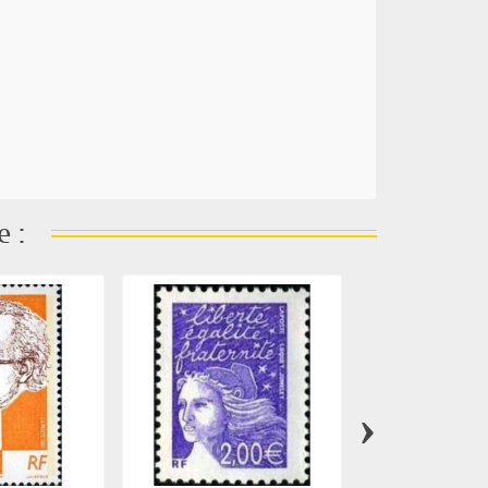
e :
›