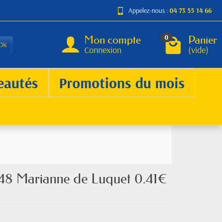
Appelez-nous :
04 73 55 14 66
Mon compte
Panier
0
OK
Connexion
(vide)
eautés
Promotions du mois
448 Marianne de Luquet 0.41€