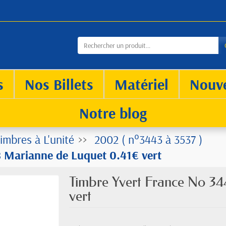
s
Nos Billets
Matériel
Nouv
Notre blog
imbres à L'unité
2002 ( n°3443 à 3537 )
 Marianne de Luquet 0.41€ vert
Timbre Yvert France No 3
vert