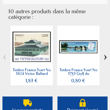
10 autres produits dans la même
catégorie :
‹
›
Timbre France Yvert No
Timbre France Yvert No
Ti
3824 Victor Baltard
3783 Golf du
Morbihan
1,83 €
0,80 €
Livraison gratuite
Paiement sécurisé