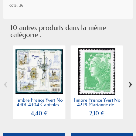
cote : 3€
10 autres produits dans la même
catégorie :
‹
›
Timbre France Yvert No
Timbre France Yvert No
Ti
4301-4304 Capitales...
4229 Marianne de...
4,40 €
2,10 €