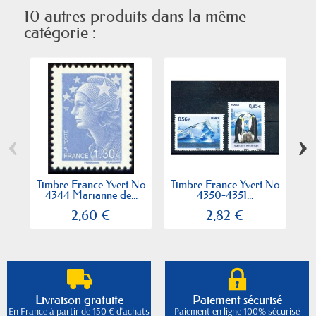
10 autres produits dans la même
catégorie :
‹
›
Timbre France Yvert No
Timbre France Yvert No
Ti
4344 Marianne de...
4350-4351...
2,60 €
2,82 €
Livraison gratuite
Paiement sécurisé
En France à partir de 150 € d'achats
Paiement en ligne 100% sécurisé