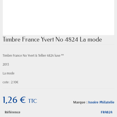
Timbre France Yvert No 4824 La mode
Timbre France No Yvert & Tellier 4824 luxe **
2013
La mode
cote : 2.10€
1,26 €
TTC
Marque :
Issoire Philatelie
Référence
FR4824