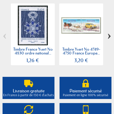
‹
›
Timbre France Yvert No
Timbre Yvert No 4749-
Ti
4830 ordre national...
4750 France Europa...
1,26 €
3,20 €
Livraison gratuite
Paiement sécurisé
En France à partir de 150 € d'achats
Paiement en ligne 100% sécurisé