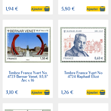
1,94 €
5,80 €
Ajouter
Ajouter
Timbre France Yvert No
Timbre France Yvert No
4723 Bernar Venet, 85,8°
4724 Raphaël Élizé
Arc x 16
3,10 €
1,26 €
Ajouter
Ajouter