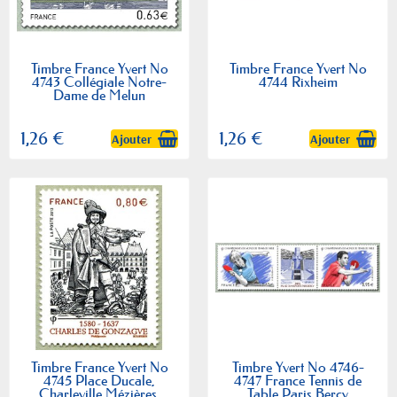
Timbre France Yvert No
Timbre France Yvert No
4743 Collégiale Notre-
4744 Rixheim
Dame de Melun
1,26 €
1,26 €
Ajouter
Ajouter
Timbre France Yvert No
Timbre Yvert No 4746-
4745 Place Ducale,
4747 France Tennis de
Charleville Mézières,
Table Paris Bercy