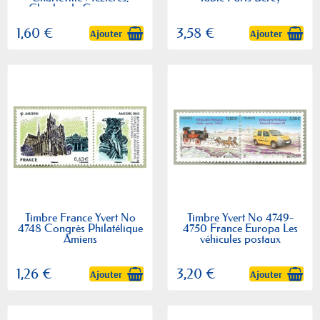
Charles de Gonzague
1,60 €
3,58 €
Ajouter
Ajouter
Timbre France Yvert No
Timbre Yvert No 4749-
4748 Congrès Philatélique
4750 France Europa Les
Amiens
véhicules postaux
1,26 €
3,20 €
Ajouter
Ajouter