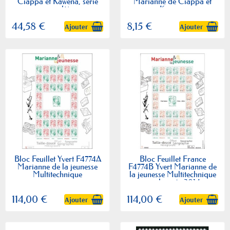
Ciappa et Kawena, série
Marianne de Ciappa et
complète
Kawena
44,58 €
8,15 €
Ajouter
Ajouter
Bloc Feuillet Yvert F4774A
Bloc Feuillet France
Marianne de la jeunesse
F4774B Yvert Marianne de
Multitechnique
la jeunesse Multitechnique
surchargée 2014
114,00 €
114,00 €
Ajouter
Ajouter