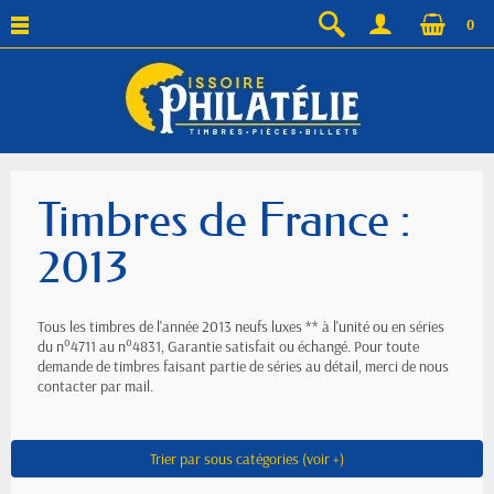
0
Timbres de France :
2013
Tous les timbres de l'année 2013 neufs luxes ** à l'unité ou en séries
du n°4711 au n°4831, Garantie satisfait ou échangé. Pour toute
demande de timbres faisant partie de séries au détail, merci de nous
contacter par mail.
Trier par sous catégories (voir +)