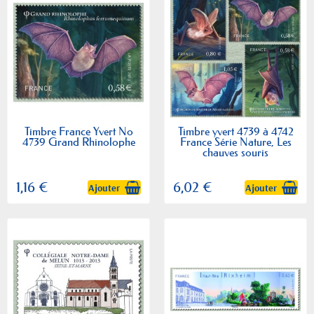
Timbre France Yvert No
Timbre yvert 4739 à 4742
4739 Grand Rhinolophe
France Série Nature, Les
chauves souris
1,16 €
6,02 €
Ajouter
Ajouter