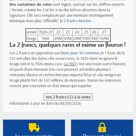
Des variations de coins
sont légion, surtout sur les chiffres ouverts
/ fermés comme les 2 et les 4 ou des lettres absentes dans la
signature. Elle sera remplacée par une monnaie techniquement
identique mais plus "officielle", la
2 francs Morlon
.
année
1920+21
22
23
24
25
26
27
tirage
14M
29M
43M
29M
31M
3M
1.67M
La 2 francs, quelques rares et même un fleuron !
Les 2 francs en opposition aux
bons pour 50 centimes
et 1 franc de la
CCI ont elles des dates clés assez rares, la 1920 dont on ignore le
tirage réel et la 1926 moins rare.
La 1927
c'est une toute autre histoire,
on parle d'une monnaie très rare pouvant atteindre plusieurs
centaines d'euros et recherchée peu importe l'état et cela malgré un
tirage plutôt fort de 1.67 millions de monnaies. Toutes les émissions
restent peu courantes en état mieux que superbe.
Information à jour en date du 08/08/2026