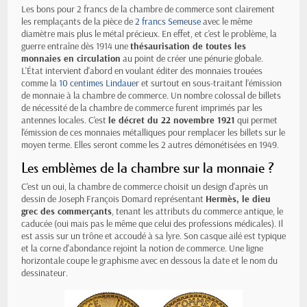
Les bons pour 2 francs de la chambre de commerce sont clairement
les remplaçants de la pièce de
2 francs Semeuse
avec le même
diamètre mais plus le métal précieux. En effet, et c'est le problème, la
guerre entraîne dès 1914 une
thésaurisation de toutes les
monnaies en circulation
au point de créer une pénurie globale.
L'État intervient d'abord en voulant éditer des monnaies trouées
comme la
10 centimes Lindauer
et surtout en sous-traitant l’émission
de monnaie à la chambre de commerce. Un nombre colossal de billets
de nécessité de la chambre de commerce furent imprimés par les
antennes locales. C'est
le décret du 22 novembre 1921
qui permet
l'émission de ces monnaies métalliques pour remplacer les billets sur le
moyen terme. Elles seront comme les 2 autres démonétisées en 1949.
Les emblèmes de la chambre sur la monnaie ?
C'est un oui, la chambre de commerce choisit un design d'après un
dessin de Joseph François Domard représentant
Hermès, le dieu
grec des commerçants
, tenant les attributs du commerce antique, le
caducée (oui mais pas le même que celui des professions médicales). Il
est assis sur un trône et accoudé à sa lyre. Son casque ailé est typique
et la corne d'abondance rejoint la notion de commerce. Une ligne
horizontale coupe le graphisme avec en dessous la date et le nom du
dessinateur.