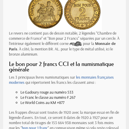
Le revers ne contient pas de dessin notable, 2 légendes "Chambre de
commerce de France" et "Bon pour 2 Francs" séparées par un cercle. À
l'intérieur également le différent corne
pour la
Monnaie de
Paris
. À côté, la mention BR. AL. pour le type de métal utilisé, ici le
bronze aluminium.
Le bon pour 2 francs CCI et la numismatique
générale
Les 3 principaux livres numismatiques sur
les monnaies françaises
modernes
qui répertorient les francs les classent ainsi :
Le Gadoury rouge au numéro 533
Le Franc le classe au numéro F.267
Le World Coins au KM #877
Les frappes d'essai sont toutes de 1920 avec la marque essai en fin de
légende d'avers. En tout, ce seront 8 dates de 1920 à 1927 pour un
nombre total de tirages de 153 664 938 monnaies soit 3 fois moins
que les "
bon pour 1 franc
" en comparaison même si cela reste colossal.