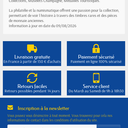
Collections, Muselets Champagne, Médailles Touristiques.
La philatélie et la numismatique offrent une passion pour la collection,
permettant de voir l histoire à travers des timbres rares et des pièces
de monnaie anciennes.
Information à jour en date du 09/08/2026
Livraison gratuite
Paiement sécurisé
En France à partir de 150 € d'achats
Paiement en ligne 100% sécurisé
Retours faciles
Service client
Retours possibles pendant 14 jours
Du Mardi au Samedi de 9h à 18h30
Inscription à la newsletter
Vous pouvez vous désinscrire à tout moment. Vous trouverez pour cela nos
informations de contact dans les conditions d'utilisation du site.