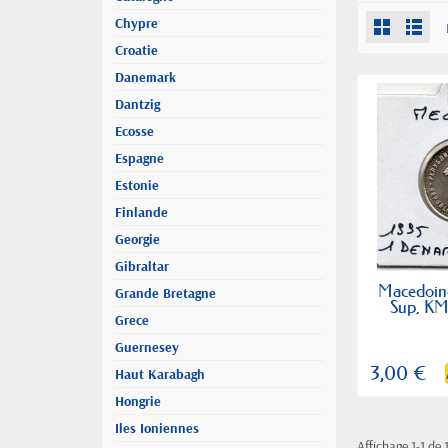
Chypre
Croatie
Danemark
Dantzig
Ecosse
Espagne
Estonie
Finlande
Georgie
Gibraltar
Macedoine
Grande Bretagne
Sup, KM
Grece
Guernesey
3,00 €
Haut Karabagh
Hongrie
Iles Ioniennes
Affichage 1-1 de 1