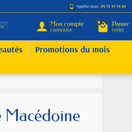
Appelez-nous :
04 73 55 14 66
Mon compte
Panier
0
OK
Connexion
(vide)
eautés
Promotions du mois
e Macédoine