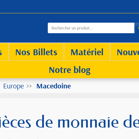
s
Nos Billets
Matériel
Nouv
Notre blog
Europe
Macedoine
ièces de monnaie d