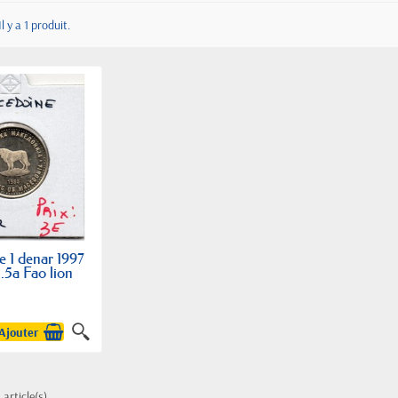
Il y a 1 produit.
 1 denar 1997
.5a Fao lion
Ajouter
 article(s)