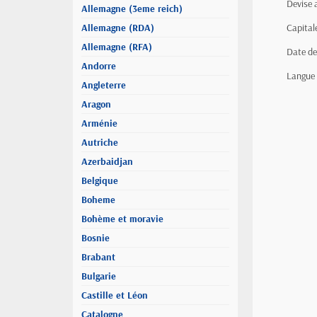
Devise 
Allemagne (3eme reich)
Allemagne (RDA)
Capital
Allemagne (RFA)
Date de
Andorre
Langue 
Angleterre
Aragon
Arménie
Autriche
Azerbaidjan
Belgique
Boheme
Bohème et moravie
Bosnie
Brabant
Bulgarie
Castille et Léon
Catalogne