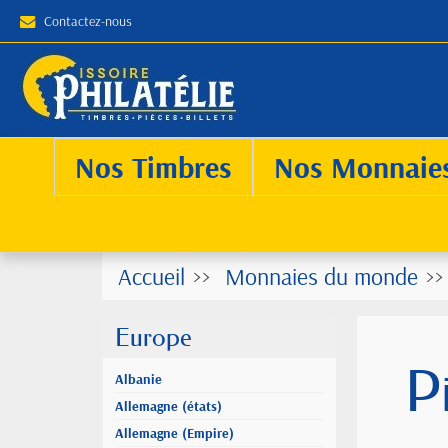
Contactez-nous
Nos Timbres
Nos Monnaie
Accueil
Monnaies du monde
Europe
P
Albanie
Allemagne (états)
Allemagne (Empire)