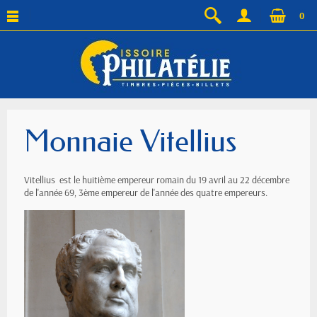
0
Monnaie Vitellius
Vitellius est le huitième empereur romain du 19 avril au 22 décembre
de l'année 69, 3ème empereur de l'année des quatre empereurs.