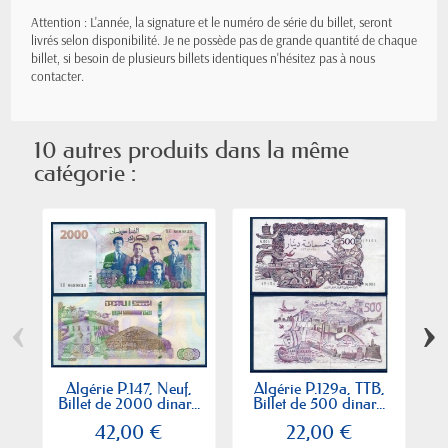
Attention : L'année, la signature et le numéro de série du billet, seront
livrés selon disponibilité. Je ne possède pas de grande quantité de chaque
billet, si besoin de plusieurs billets identiques n'hésitez pas à nous
contacter.
10 autres produits dans la même
catégorie :
‹
›
Algérie P.147, Neuf,
Algérie P.129a, TTB,
Billet de 2000 dinar...
Billet de 500 dinar...
Bi
42,00 €
22,00 €