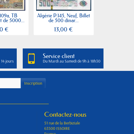
.109a, TB
Algérie P.145, Neuf, Billet
Algérie P.140, T
t de 5000...
de 500 dinar...
1000 dina
0 €
13,00 €
12,00
Service client
 14 jours
Du Mardi au Samedi de 9h à 18h30
Contactez-nous
51 rue de la Berbiziale
63500 ISSOIRE
France