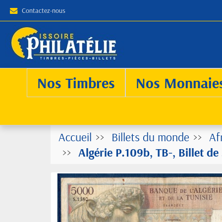
Contactez-nous
Nos Timbres
Nos Monnaie
Accueil
Billets du monde
Af
Algérie P.109b, TB-, Billet d