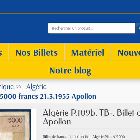
s
Nos Billets
Matériel
Nouv
Notre blog
rique
Algérie
e 5000 francs 21.3.1955 Apollon
Algérie P.109b, TB-, Billet
Apollon
Billet de banque de collection Algérie Pick N°109b