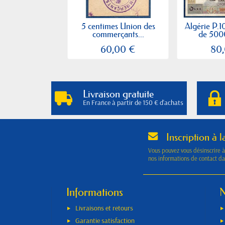
5 centimes Union des
Algérie P.10
commerçants...
de 5000
60,00 €
80
Livraison gratuite
En France à partir de 150 € d'achats
Inscription à l
Vous pouvez vous désinscrire 
nos informations de contact dan
Informations
N
Livraisons et retours
Garantie satisfaction