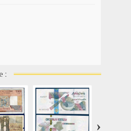
e :
›