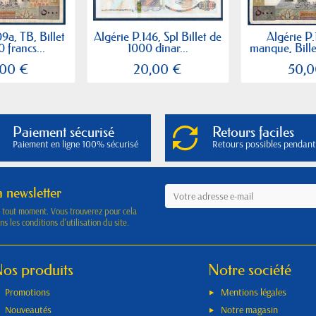
9a, TB, Billet
Algérie P.146, Spl Billet de
Algérie P
 francs...
1000 dinar...
manque, Bille
,00 €
20,00 €
50,0
Paiement sécurisé
Retours faciles
Paiement en ligne 100% sécurisé
Retours possibles pendant
a newsletter
à tout moment. Vous trouverez pour cela
s les conditions d'utilisation du site.
os produits
Notre société
Promotions
Mentions légales
Nouveautés
Notre magasin