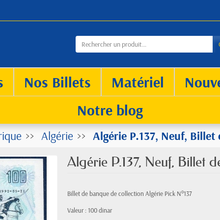
s
Nos Billets
Matériel
Nouv
Notre blog
rique
Algérie
Algérie P.137, Neuf, Bille
Algérie P.137, Neuf, Billet
Billet de banque de collection Algérie Pick N°137
Valeur : 100 dinar