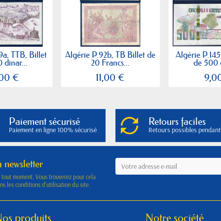
9a, TTB, Billet
Algérie P.92b, TB Billet de
Algérie P.145
 dinar...
20 Francs...
de 500 d
,00 €
11,00 €
9,0
Paiement sécurisé
Retours faciles
Paiement en ligne 100% sécurisé
Retours possibles pendant
a newsletter
à tout moment. Vous trouverez pour cela
s les conditions d'utilisation du site.
os produits
Notre société