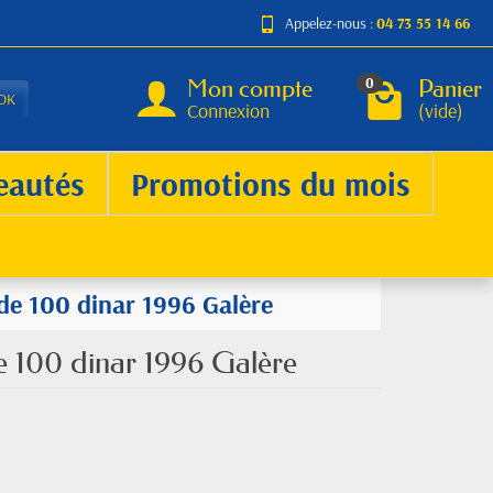
Appelez-nous :
04 73 55 14 66
Mon compte
Panier
0
OK
Connexion
(vide)
eautés
Promotions du mois
t de 100 dinar 1996 Galère
 de 100 dinar 1996 Galère