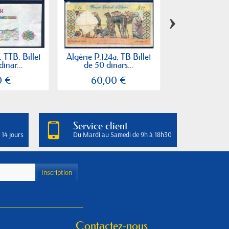
›
, TTB, Billet
Algérie P.124a, TB Billet
Algérie P.122a,
inar...
de 50 dinars...
de 5 dinars 
0 €
60,00 €
7,00
Service client
 14 jours
Du Mardi au Samedi de 9h à 18h30
Contactez-nous