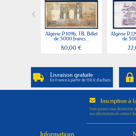
‹
Algérie P.109b, TB, Billet
Algérie P.12
de 5000 francs...
de 500
80,00 €
22
Livraison gratuite
En France à partir de 150 € d'achats
Inscription à l
Vous pouvez vous désinscrire 
nos informations de contact dan
Informations
N