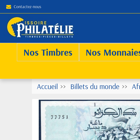
Contactez-nous
Nos Timbres
Nos Monnaie
Accueil
Billets du monde
Af