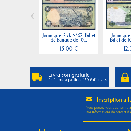
‹
Jamaique Pick N°62, Billet
Jamaique
de banque de 10...
Billet de 1
15,00 €
12
Livraison gratuite
En France à partir de 150 € d'achats
Inscription à l
Vous pouvez vous désinscrire 
nos informations de contact dan