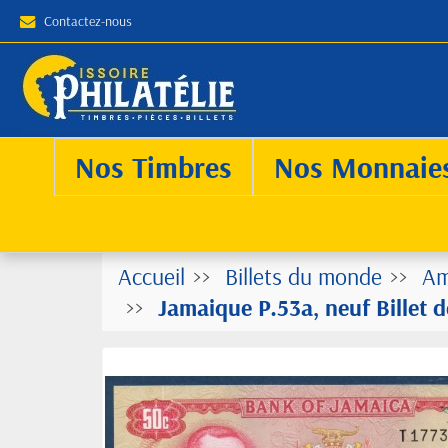
Contactez-nous
Nos Timbres
Nos Monnaie
Accueil
Billets du monde
Am
Jamaique P.53a, neuf Billet