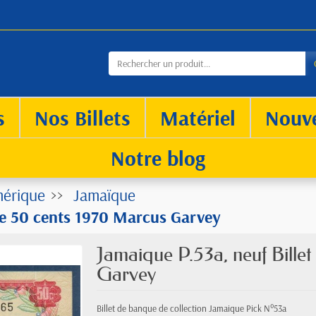
s
Nos Billets
Matériel
Nouv
Notre blog
érique
Jamaïque
 de 50 cents 1970 Marcus Garvey
Jamaique P.53a, neuf Bille
Garvey
Billet de banque de collection Jamaique Pick N°53a