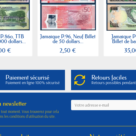
 P.86o, TTB
Jamaique P.96, Neuf Billet
Jamaique P
000 dollars...
de 50 dollars...
Billet de b
,00 €
2,50 €
35,0
Paiement sécurisé
Retours faciles
Paiement en ligne 100% sécurisé
Retours possibles pendant
a newsletter
à tout moment. Vous trouverez pour cela
s les conditions d'utilisation du site.