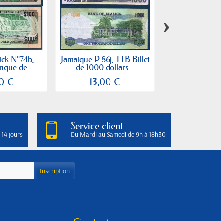
›
ick N°74b,
Jamaique P.86j, TTB Billet
Jamaique P.98,
anque de...
de 1000 dollars...
de 500 doll
0 €
13,00 €
6,00
Service client
 14 jours
Du Mardi au Samedi de 9h à 18h30