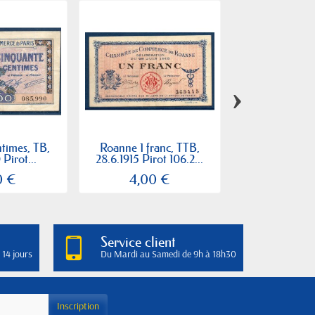
›
ntimes, TB,
Roanne 1 franc, TTB,
Puy de Dome 5
 Pirot...
28.6.1915 Pirot 106.2...
Spl 1.1.1920 
0 €
4,00 €
8,00
Service client
 14 jours
Du Mardi au Samedi de 9h à 18h30