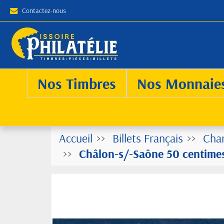
Contactez-nous
Nos Timbres
Nos Monnaie
Accueil
Billets Français
Cha
Châlon-s/-Saône 50 centimes