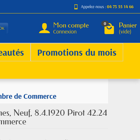
Appelez-nous :
04 73 55 14 66
Mon compte
Panier
0
OK
Connexion
(vide)
eautés
Promotions du mois
hambre de Commerce
s, Neuf, 8.4.1920 Pirot 42.24
ommerce