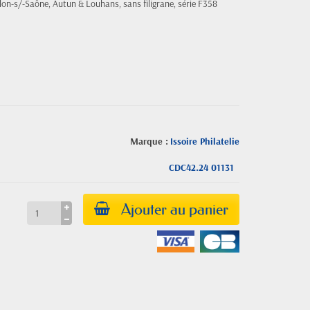
on-s/-Saône, Autun & Louhans, sans filigrane, série F358
Marque :
Issoire Philatelie
CDC42.24 01131
Ajouter au panier