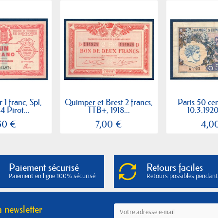
1 franc, Spl,
Quimper et Brest 2 francs,
Paris 50 ce
4 Pirot...
TTB+, 1918...
10.3.1920
50 €
7,00 €
4,0
Paiement sécurisé
Retours faciles
Paiement en ligne 100% sécurisé
Retours possibles pendant
a newsletter