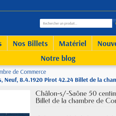
s
Nos Billets
Matériel
Nouv
Notre blog
mbre de Commerce
, Neuf, 8.4.1920 Pirot 42.24 Billet de la c
Châlon-s/-Saône 50 centime
Billet de la chambre de C