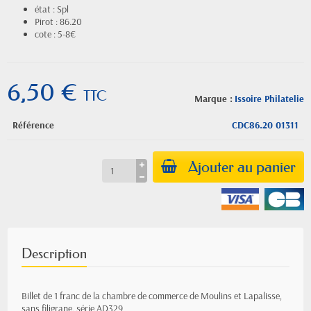
état : Spl
Pirot : 86.20
cote : 5-8€
6,50 €
TTC
Marque :
Issoire Philatelie
Référence
CDC86.20 01311
Ajouter au panier
Description
Billet de 1 franc de la chambre de commerce de Moulins et Lapalisse,
sans filigrane, série AD329