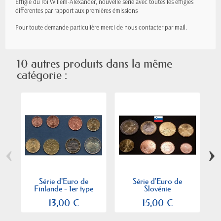
Effigie du roi Willem-Alexander, nouvelle série avec toutes les effigies
différentes par rapport aux premières émissions
Pour toute demande particulière merci de nous contacter par mail.
10 autres produits dans la même
catégorie :
‹
›
Série d'Euro de
Série d'Euro de
Finlande - 1er type
Slovénie
L
avec...
13,00 €
15,00 €