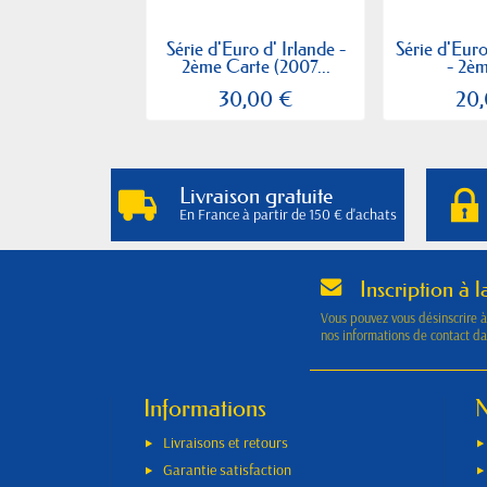
Série d'Euro d' Irlande -
Série d'Eur
2ème Carte (2007...
- 2èm
30,00 €
20
Livraison gratuite
En France à partir de 150 € d'achats
Inscription à l
Vous pouvez vous désinscrire 
nos informations de contact dan
Informations
N
Livraisons et retours
Garantie satisfaction