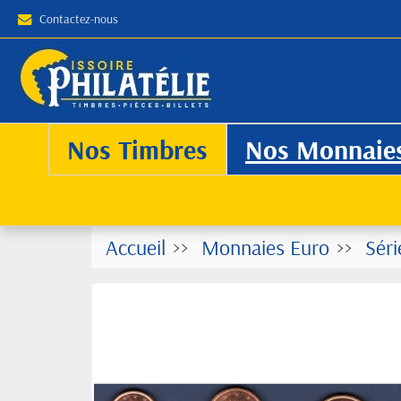
Contactez-nous
Nos Timbres
Nos Monnaie
Accueil
Monnaies Euro
Séri