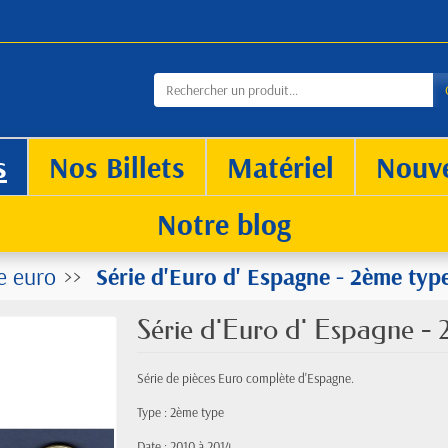
s
Nos Billets
Matériel
Nouv
Notre blog
e euro
Série d'Euro d' Espagne - 2ème ty
Série d'Euro d' Espagne -
Série de pièces Euro complète d'Espagne.
Type : 2ème type
Date : 2010 à 2014