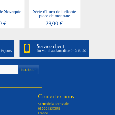
de Slovaquie
Série d'Euro de Lettonie
Série d'Euro d
piece de monnaie
- 2ème Ca
0 €
29,00 €
24,00
Service client
 14 jours
Du Mardi au Samedi de 9h à 18h30
Contactez-nous
51 rue de la Berbiziale
63500 ISSOIRE
France