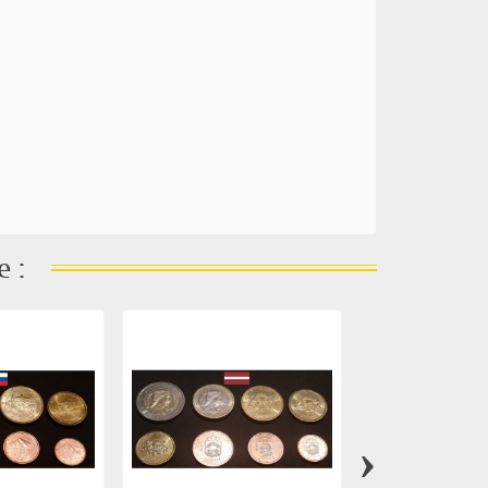
e :
›