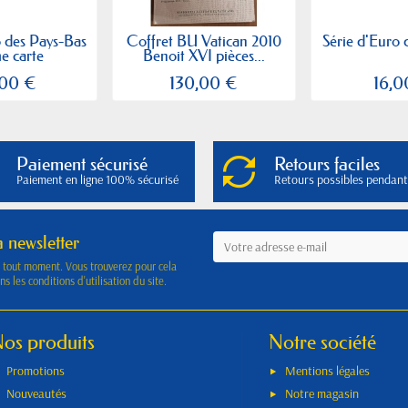
o des Pays-Bas
Coffret BU Vatican 2010
Série d'Euro 
e carte
Benoit XVI pièces...
,00 €
130,00 €
16,0
Paiement sécurisé
Retours faciles
Paiement en ligne 100% sécurisé
Retours possibles pendant
a newsletter
à tout moment. Vous trouverez pour cela
s les conditions d'utilisation du site.
os produits
Notre société
Promotions
Mentions légales
Nouveautés
Notre magasin