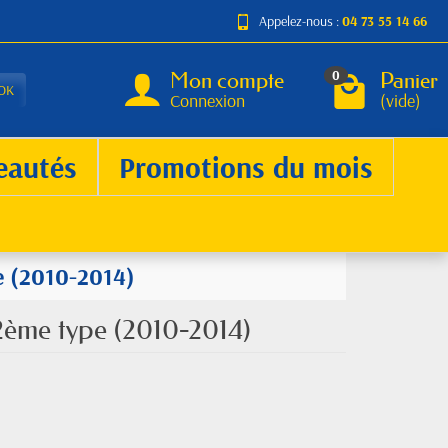
Appelez-nous :
04 73 55 14 66
Mon compte
Panier
0
OK
Connexion
(vide)
eautés
Promotions du mois
pe (2010-2014)
 2ème type (2010-2014)