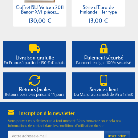
Coffret BU Vatican 2011
Série d'Euro de
Benoit XVI pièces...
Finlande - 1er type
avec...
130,00 €
13,00 €
Livraison gratuite
Paiement sécurisé
En France à partir de 150 € d'achats
Paiement en ligne 100% sécurisé
Retours faciles
Service client
Retours possibles pendant 14 jours
Du Mardi au Samedi de 9h à 18h30
Inscription à la newsletter
Vous pouvez vous désinscrire à tout moment. Vous trouverez pour cela nos
informations de contact dans les conditions d'utilisation du site.