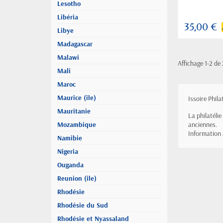
Lesotho
Libéria
35,00 €
Libye
Madagascar
Malawi
Affichage 1-2 de 
Mali
Maroc
Maurice (ile)
Issoire Phil
Mauritanie
La philatéli
Mozambique
anciennes.
Information
Namibie
Nigeria
Ouganda
Reunion (ile)
Rhodésie
Rhodésie du Sud
Rhodésie et Nyassaland