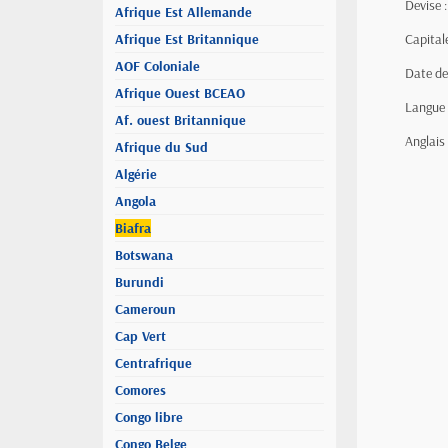
Devise :
Afrique Est Allemande
Afrique Est Britannique
Capital
AOF Coloniale
Date de
Afrique Ouest BCEAO
Langue o
Af. ouest Britannique
Anglais
Afrique du Sud
Algérie
Angola
Biafra
Botswana
Burundi
Cameroun
Cap Vert
Centrafrique
Comores
Congo libre
Congo Belge