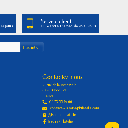
Service client
 14 jours
Du Mardi au Samedi de 9h à 18h30
Contactez-nous
51 rue de la Berbiziale
63500 ISSOIRE
France
04 73 55 14 66
contact@issoire-philatelie.com
@issoirephilatelie
IssoirePhilatelie