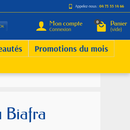
Appelez-nous :
04 73 55 14 66
Mon compte
Panier
0
OK
Connexion
(vide)
eautés
Promotions du mois
 Biafra