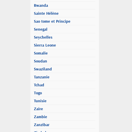
Rwanda
Sainte Hélène
Sao tome et Principe
Senegal
Seychelles
Sierra Leone
Somalie
Soudan
Swaziland
Tanzanie
Tchad
Togo
Tunisie
Zaire
Zambie
Zanzibar