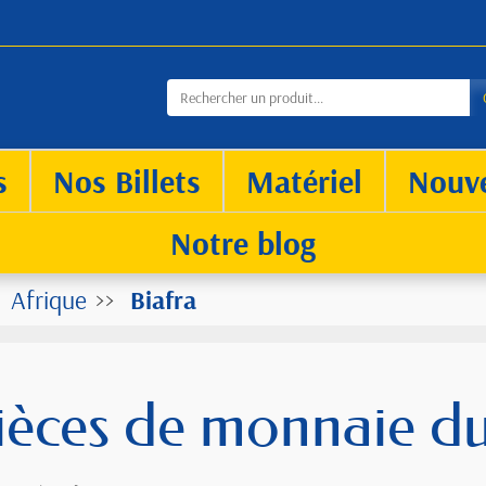
s
Nos Billets
Matériel
Nouv
Notre blog
Afrique
Biafra
ièces de monnaie du