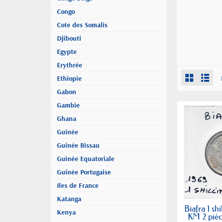
Congo
Cote des Somalis
Djibouti
Egypte
Erythrée
Ethiopie
Gabon
Gambie
Ghana
Guinée
Guinée Bissau
Guinée Equatoriale
Guinée Portugaise
Iles de France
Katanga
Biafra 1 sh
Kenya
KM 2 piè