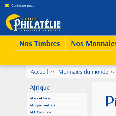
Contactez-nous
Nos Timbres
Nos Monnaie
Accueil
Monnaies du monde
Afrique
P
Afars et Issas
Afrique centrale
AEF Coloniale