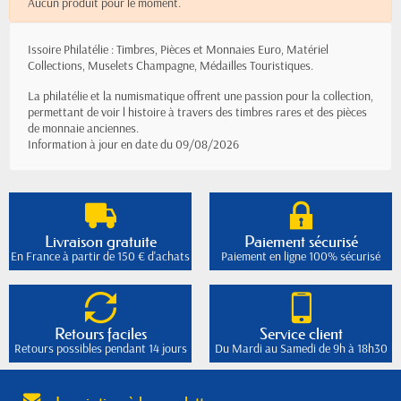
Aucun produit pour le moment.
Issoire Philatélie : Timbres, Pièces et Monnaies Euro, Matériel
Collections, Muselets Champagne, Médailles Touristiques.
La philatélie et la numismatique offrent une passion pour la collection,
permettant de voir l histoire à travers des timbres rares et des pièces
de monnaie anciennes.
Information à jour en date du 09/08/2026
Livraison gratuite
Paiement sécurisé
En France à partir de 150 € d'achats
Paiement en ligne 100% sécurisé
Retours faciles
Service client
Retours possibles pendant 14 jours
Du Mardi au Samedi de 9h à 18h30