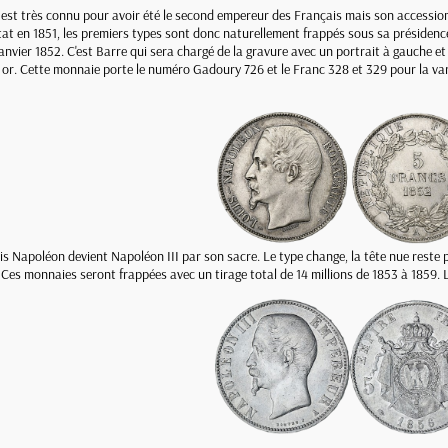
 est très connu pour avoir été le second empereur des Français mais son accession
tat en 1851, les premiers types sont donc naturellement frappés sous sa présiden
janvier 1852. C'est Barre qui sera chargé de la gravure avec un portrait à gauche e
 or. Cette monnaie porte le numéro Gadoury 726 et le Franc 328 et 329 pour la varia
is Napoléon devient Napoléon III par son sacre. Le type change, la tête nue reste
s monnaies seront frappées avec un tirage total de 14 millions de 1853 à 1859. 