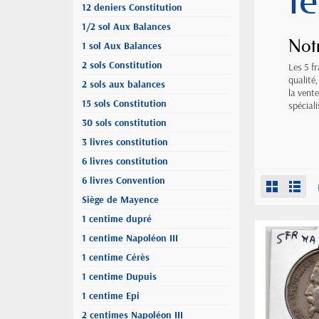
t
12 deniers Constitution
1/2 sol Aux Balances
Notr
1 sol Aux Balances
2 sols Constitution
Les 5 f
qualité
2 sols aux balances
la vent
15 sols Constitution
spécial
30 sols constitution
3 livres constitution
6 livres constitution
6 livres Convention
Siège de Mayence
1 centime dupré
1 centime Napoléon III
1 centime Cérès
1 centime Dupuis
1 centime Epi
2 centimes Napoléon III