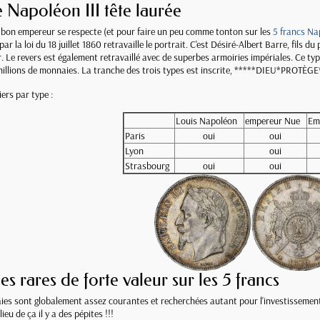
e Napoléon III tête laurée
on empereur se respecte (et pour faire un peu comme tonton sur les
5 francs Na
par la loi du 18 juillet 1860 retravaille le portrait. C'est Désiré-Albert Barre, fils d
r. Le revers est également retravaillé avec de superbes armoiries impériales. Ce t
millions de monnaies. La tranche des trois types est inscrite, *****DIEU*PROT
iers par type :
Louis Napoléon
empereur Nue
Em
Paris
oui
oui
Lyon
oui
Strasbourg
oui
oui
es rares de forte valeur sur les 5 francs
ies sont globalement assez courantes et recherchées autant pour l'investissement q
ieu de ça il y a des pépites !!!