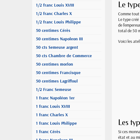
Le typ
1/2 franc Louis XVIII
1/2 franc Charles X
Comme tout b
Le type créé 
1/2 franc Louis Philippe
de l'empereu
50 centimes Cérès
total de 50 
50 centimes Napoleon III
Voici les atel
50 cts Semeuse argent
50 cts Chambre de Commerce
50 centimes morlon
50 centimes Francisque
50 centimes Lagriffoul
1/2 Franc Semeuse
1 franc Napoléon 1er
1 franc Louis XVIII
1 franc Charles X
Les typ
1 franc Louis Philippe
1 franc Cérès
Si ces monna
état et au mil