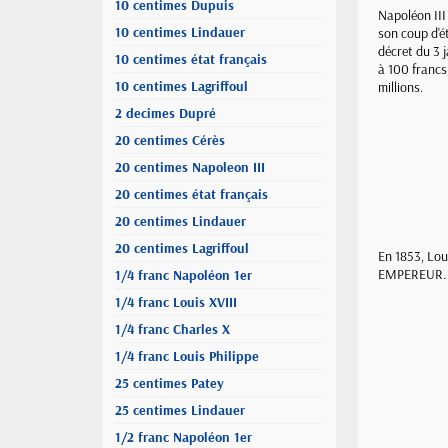
10 centimes Dupuis
Napoléon III
10 centimes Lindauer
son coup d'é
décret du 3 
10 centimes état français
à 100 francs
10 centimes Lagriffoul
millions.
2 decimes Dupré
20 centimes Cérès
20 centimes Napoleon III
20 centimes état français
20 centimes Lindauer
20 centimes Lagriffoul
En 1853, Lou
EMPEREUR. Ce
1/4 franc Napoléon 1er
1/4 franc Louis XVIII
1/4 franc Charles X
1/4 franc Louis Philippe
25 centimes Patey
25 centimes Lindauer
1/2 franc Napoléon 1er