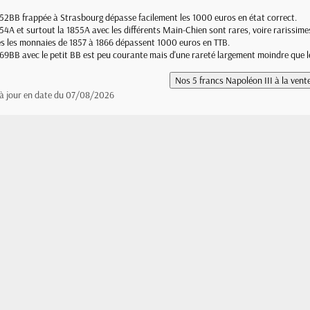
52BB frappée à Strasbourg dépasse facilement les 1000 euros en état correct.
54A et surtout la 1855A avec les différents Main-Chien sont rares, voire rarissime
s les monnaies de 1857 à 1866 dépassent 1000 euros en TTB.
69BB avec le petit BB est peu courante mais d'une rareté largement moindre que l
 à jour en date du 07/08/2026