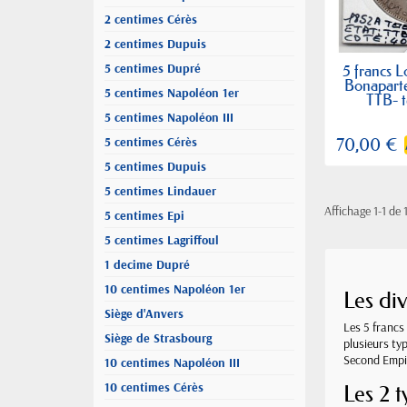
2 centimes Cérès
2 centimes Dupuis
5 centimes Dupré
5 francs 
Bonaparte
5 centimes Napoléon 1er
TTB- t
5 centimes Napoléon III
5 centimes Cérès
70,00 €
5 centimes Dupuis
5 centimes Lindauer
Affichage 1-1 de 1
5 centimes Epi
5 centimes Lagriffoul
1 decime Dupré
10 centimes Napoléon 1er
Les di
Siège d'Anvers
Les 5 francs
Siège de Strasbourg
plusieurs ty
Second Empir
10 centimes Napoléon III
10 centimes Cérès
Les 2 t