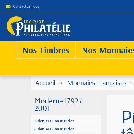
Contactez-nous
Nos Timbres
Nos Monnaie
Accueil
Monnaies Françaises
Moderne 1792 à
2001
P
3 deniers Constitution
6 deniers Constitution