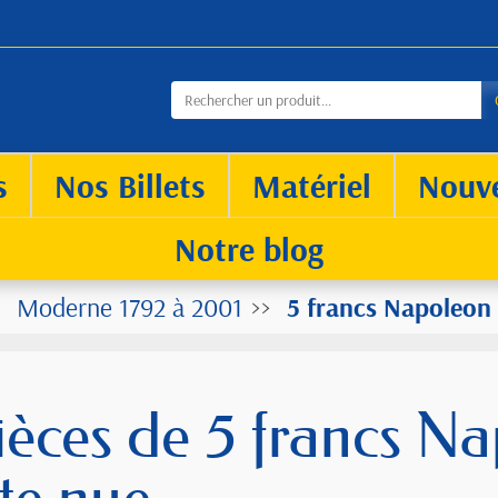
s
Nos Billets
Matériel
Nouv
Notre blog
Moderne 1792 à 2001
5 francs Napoleon 
ièces de 5 francs Na