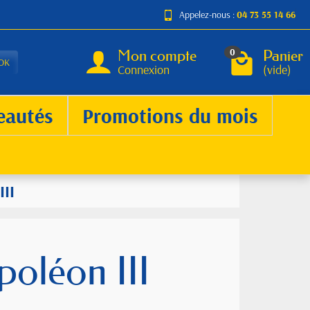
Appelez-nous :
04 73 55 14 66
Mon compte
Panier
0
OK
Connexion
(vide)
eautés
Promotions du mois
III
poléon III