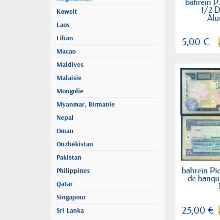
bahreïn P.
1/2 D
Koweit
Alu
Laos
Liban
5,00 €
Macao
Maldives
Malaisie
Mongolie
Myanmar, Birmanie
Nepal
Oman
Ouzbékistan
Pakistan
bahreïn Pic
Philippines
de banqu
Qatar
Singapour
25,00 €
Sri Lanka