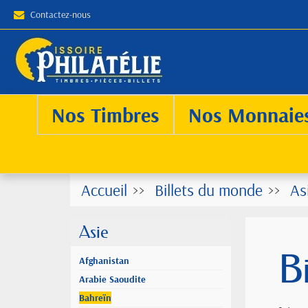
Contactez-nous
Nos Timbres
Nos Monnaie
Accueil
Billets du monde
As
Asie
B
Afghanistan
Arabie Saoudite
Bahreïn