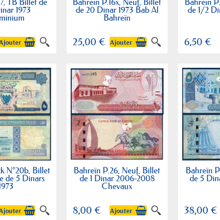
7, TB Billet de
Bahreïn P.16x, Neuf, Billet
Bahreïn P.
inar 1973
de 20 Dinar 1973 Bab Al
de 1/2 Di
minium
Bahreïn
25,00 €
6,50 €
Ajouter
Ajouter
k N°20b, Billet
Bahreïn P.26, Neuf, Billet
Bahreïn P.
e de 5 Dinars
de 1 Dinar 2006-2008
de 5 Din
1973
Chevaux
8,00 €
38,00 €
Ajouter
Ajouter