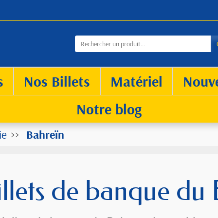
s
Nos Billets
Matériel
Nouv
Notre blog
ie
Bahreïn
illets de banque du