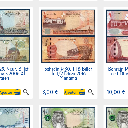
9, Neuf, Billet
bahreïn P.30, TTB Billet
Bahreïn P.
nars 2006 Al
de 1/2 Dinar 2016
de 1 Din
Fateh
Manama
3,00 €
10,00 €
Ajouter
Ajouter