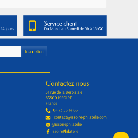
Service client
 14 jours
Du Mardi au Samedi de 9h à 18h30
Contactez-nous
51 rue de la Berbiziale
63500 ISSOIRE
France
04 73 55 14 66
contact@issoire-philatelie.com
@issoirephilatelie
IssoirePhilatelie