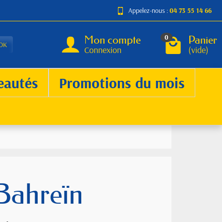
Appelez-nous :
04 73 55 14 66
Mon compte
Panier
0
OK
Connexion
(vide)
eautés
Promotions du mois
 Bahreïn