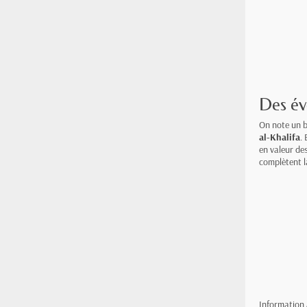
Des év
On note un b
al-Khalifa
.
en valeur de
complètent la
Information