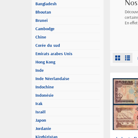
Nos 
Bangladesh
Découvr
Bhoutan
certains
Brunei
En effet
Cambodge
Chine
Corée du sud
Emirats arabes Unis
Hong Kong
Inde
Inde Néerlandaise
Indochine
Indonésie
Irak
Israël
Japon
Jordanie
Kirghizistan