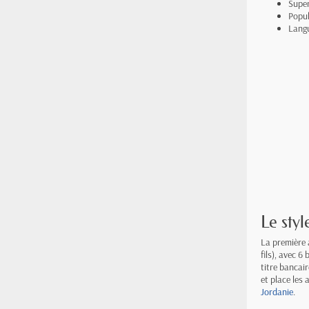
Super
Popul
Langu
Le sty
La première 
fils), avec 6
titre bancai
et place les
Jordanie
.