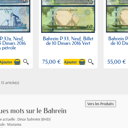
P.32a, Neuf,
Bahreïn P.33, Neuf, Billet
Bahreïn P.
 5 Dinars 2016
de 10 Dinars 2016 Vert
de 10 Di
s pétrole
75,00 €
55,00 €
Ajouter
Ajouter
 15 article(s)
es mots sur le Bahreïn
e actuelle : Dinar bahreïni (BHD)
tale : Manama