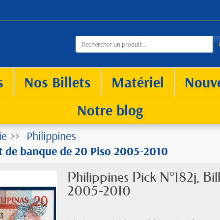
s
Nos Billets
Matériel
Nouv
Notre blog
ie
Philippines
let de banque de 20 Piso 2005-2010
Philippines Pick N°182j, Bi
2005-2010