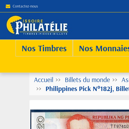
Contactez-nous
Nos Timbres
Nos Monnaie
Accueil
Billets du monde
As
Philippines Pick N°182j, Bil