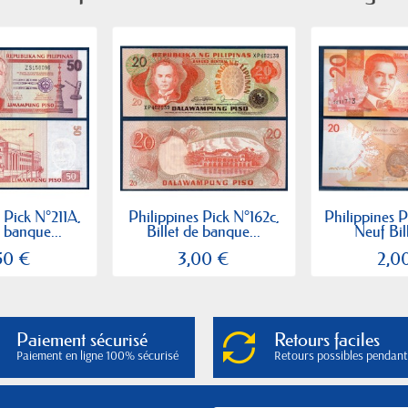
 Pick N°211A,
Philippines Pick N°162c,
Philippines 
e banque...
Billet de banque...
Neuf Bill
50 €
3,00 €
2,0
Paiement sécurisé
Retours faciles
Paiement en ligne 100% sécurisé
Retours possibles pendant