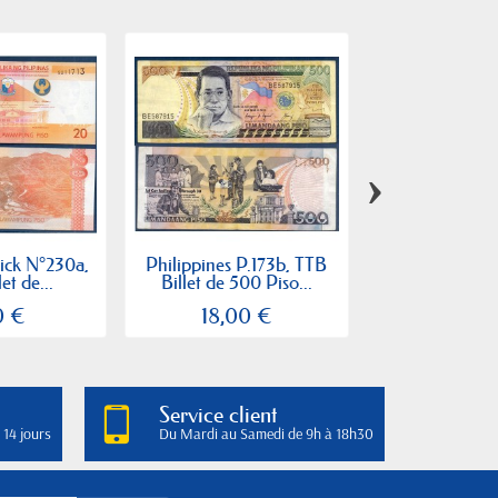
›
Pick N°230a,
Philippines P.173b, TTB
Philippines P
et de...
Billet de 500 Piso...
Billet de ba
0 €
18,00 €
9,00
Service client
 14 jours
Du Mardi au Samedi de 9h à 18h30