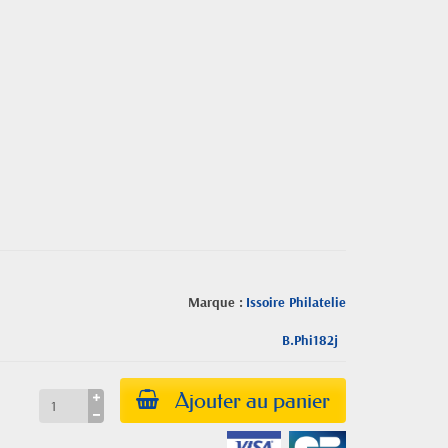
Marque :
Issoire Philatelie
B.Phi182j
Ajouter au panier