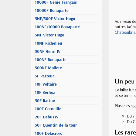
10000F Génie Français
10000F Bonaparte
5NF/500F Victor Hugo
Au niveau de
100NF/10000 Bonaparte
autres 140mm
Chateaubri
5NF Victor Hugo
10NF Richelieu
50NF Henri IV
100NF Bonaparte
500NF Molière
5F Pasteur
Un peu 
10F Voltaire
Ce billet fut
10F Berlioz
et se termine
50F Racine
Plusieurs sig
100F Corneille
Du 7 
20F Debussy
Du 7 
50F Quentin de la tour
Les rar
100F Delacroix