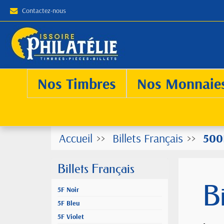
Contactez-nous
Nos Timbres
Nos Monnaie
Accueil
Billets Français
500
Billets Français
B
5F Noir
5F Bleu
5F Violet