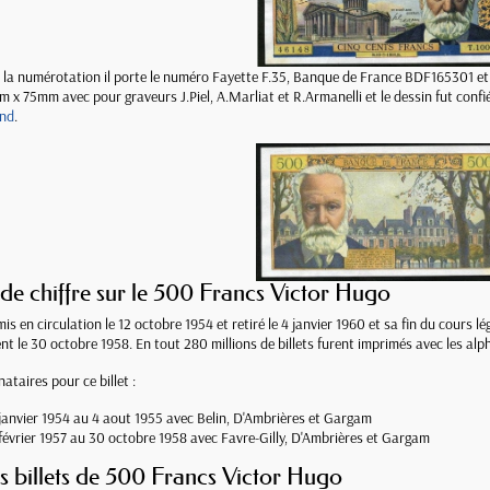
 la numérotation il porte le numéro Fayette F.35, Banque de France BDF165301 e
 x 75mm avec pour graveurs J.Piel, A.Marliat et R.Armanelli et le dessin fut confi
and
.
de chiffre sur le 500 Francs Victor Hugo
 mis en circulation le 12 octobre 1954 et retiré le 4 janvier 1960 et sa fin du cours l
nt le 30 octobre 1958. En tout 280 millions de billets furent imprimés avec les alp
nataires pour ce billet :
janvier 1954 au 4 aout 1955 avec Belin, D'Ambrières et Gargam
février 1957 au 30 octobre 1958 avec Favre-Gilly, D'Ambrières et Gargam
es billets de 500 Francs Victor Hugo