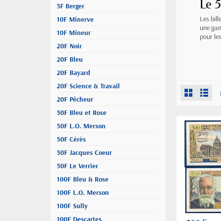
Le 5
5F Berger
Les bil
10F Minerve
une gam
10F Mineur
pour le
20F Noir
20F Bleu
20F Bayard
20F Science & Travail
20F Pêcheur
50F Bleu et Rose
50F L.O. Merson
50F Cérès
50F Jacques Coeur
50F Le Verrier
100F Bleu & Rose
100F L.O. Merson
100F Sully
100F Descartes