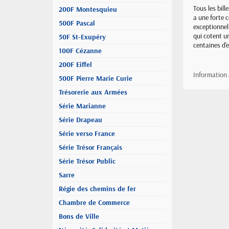
Tous les bil
200F Montesquieu
a une forte 
500F Pascal
exceptionnell
qui cotent u
50F St-Exupéry
centaines d'
100F Cézanne
200F Eiffel
Information
500F Pierre Marie Curie
Trésorerie aux Armées
Série Marianne
Série Drapeau
Série verso France
Série Trésor Français
Série Trésor Public
Sarre
Régie des chemins de fer
Chambre de Commerce
Bons de Ville