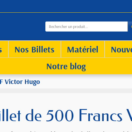
s
Nos Billets
Matériel
Nouv
Notre blog
F Victor Hugo
illet de 500 Francs