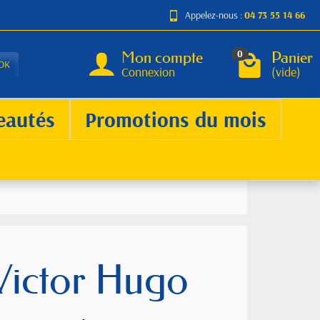
Appelez-nous :
04 73 55 14 66
Mon compte
Panier
0
OK
Connexion
(vide)
eautés
Promotions du mois
 Victor Hugo