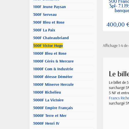
500 Franc
Spl- 7.1.19
100F Jeune Paysan
banque
300F Serveau
500F Bleu et Rose
400,00 
500F La Paix
500F Chateaubriand
500F Victor Hugo
Affichage 1-4 de 
1000F Bleu et Rose
1000F Cérès & Mercure
1000F Com & Industrie
Le bil
1000F déesse Déméter
Le billet de 
1000F Minerve Hercule
surchargé 5
1000F Richelieu
5 NF et entre
Francs Riche
5000F La Victoire
surchargé 5
5000F Empire Français
5000F Terre et Mer
5000F Henri IV