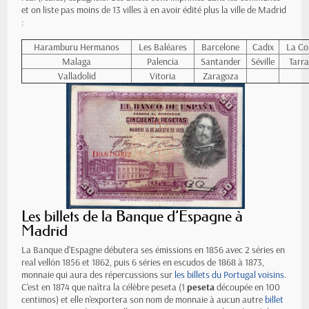
et on liste pas moins de 13 villes à en avoir édité plus la ville de Madrid
:
Haramburu Hermanos
Les Baléares
Barcelone
Cadix
La Co
Malaga
Palencia
Santander
Séville
Tarr
Valladolid
Vitoria
Zaragoza
Les billets de la Banque d’Espagne à
Madrid
La Banque d'Espagne débutera ses émissions en 1856 avec 2 séries en
real vellón 1856 et 1862, puis 6 séries en escudos de 1868 à 1873,
monnaie qui aura des répercussions sur
les billets du Portugal voisins
.
C'est en 1874 que naîtra la célèbre peseta (1
peseta
découpée en 100
centimos) et elle n'exportera son nom de monnaie à aucun autre
billet