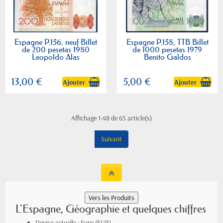
Espagne P.156, neuf Billet
Espagne P.158, TTB Billet
de 200 pesetas 1980
de 1000 pesetas 1979
Leopoldo Alas
Benito Galdos
13,00 €
5,00 €
Ajouter
Ajouter
Affichage 1-48 de 65 article(s)
Suivant
L'Espagne, Géographie et quelques chiffres
Devise actuelle : Euro (EUR)