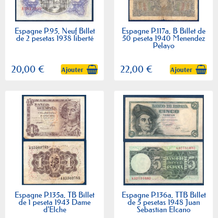
Espagne P.95, Neuf Billet
Espagne P.117a, B Billet de
de 2 pesetas 1938 liberté
50 peseta 1940 Menendez
Pelayo
20,00 €
22,00 €
Ajouter
Ajouter
Espagne P.135a, TB Billet
Espagne P.136a, TTB Billet
de 1 peseta 1943 Dame
de 5 pesetas 1948 Juan
d'Elche
Sebastian Elcano