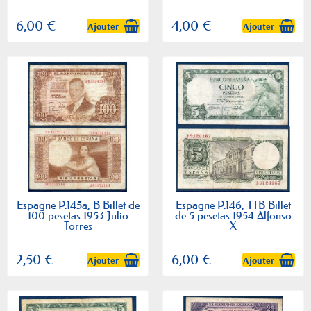
6,00 €
4,00 €
Ajouter
Ajouter
Espagne P.145a, B Billet de
Espagne P.146, TTB Billet
100 pesetas 1953 Julio
de 5 pesetas 1954 Alfonso
Torres
X
2,50 €
6,00 €
Ajouter
Ajouter