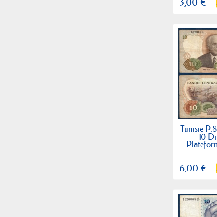
3,00 €
Tunisie P.8
10 Di
Platefor
6,00 €