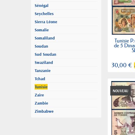
Sénégal
Seychelles
Sierra Léone
Somalie
Somaliland
Tunisie P.
de 5 Dina
Soudan
S
Sud Soudan
Swaziland
30,00 €
Tanzanie
Tchad
Tunisie
NOUVEAU
Zaire
Zambie
Zimbabwe