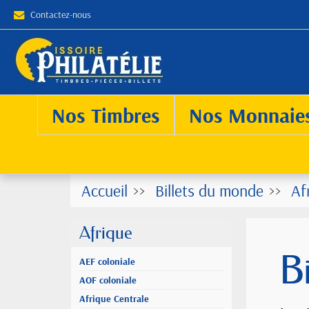
Contactez-nous
Nos Timbres
Nos Monnaie
Accueil
Billets du monde
Af
Afrique
B
AEF coloniale
AOF coloniale
Afrique Centrale