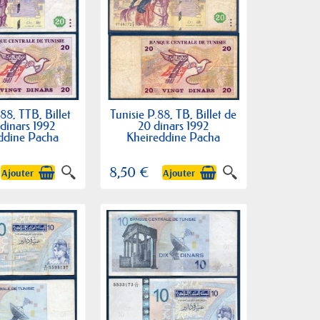
.88, TTB, Billet
Tunisie P.88, TB, Billet de
dinars 1992
20 dinars 1992
ddine Pacha
Kheireddine Pacha
8,50 €
Ajouter
Ajouter