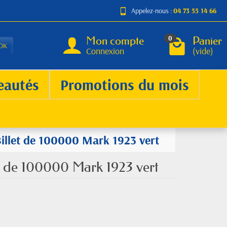
Appelez-nous :
04 73 55 14 66
Mon compte
Panier
0
OK
Connexion
(vide)
eautés
Promotions du mois
Billet de 100000 Mark 1923 vert
et de 100000 Mark 1923 vert