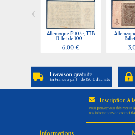
‹
Allemagne P.107e, TTB
Allemagne
Billet de 100...
Billet
6,00 €
3,
Livraison gratuite
En France à partir de 150 € d'achats
Inscription à l
Vous pouvez vous désinscrire 
nos informations de contact dan
Informations
N