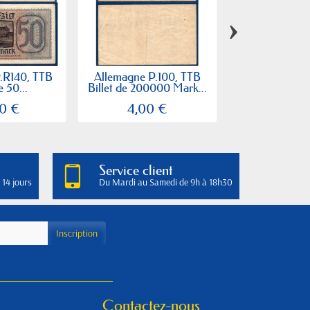
›
.R140, TTB
Allemagne P.100, TTB
Allemagne Pi
e 50...
Billet de 200000 Mark...
Billet de 100
0 €
4,00 €
4,50
Service client
 14 jours
Du Mardi au Samedi de 9h à 18h30
Contactez-nous