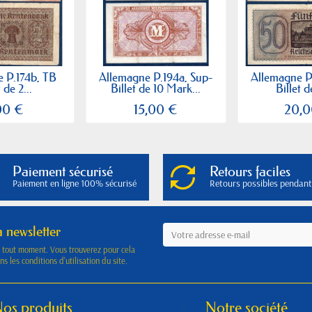
 P.174b, TB
Allemagne P.194a, Sup-
Allemagne P
 de 2...
Billet de 10 Mark...
Billet d
00 €
15,00 €
20,0
Paiement sécurisé
Retours faciles
Paiement en ligne 100% sécurisé
Retours possibles pendant
a newsletter
à tout moment. Vous trouverez pour cela
s les conditions d'utilisation du site.
os produits
Notre société