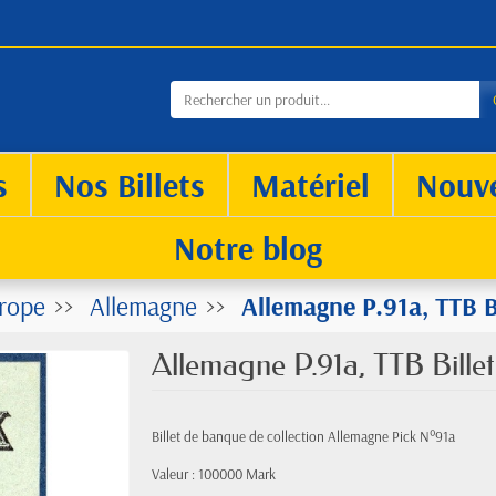
s
Nos Billets
Matériel
Nouv
Notre blog
rope
Allemagne
Allemagne P.91a, TTB 
Allemagne P.91a, TTB Bill
Billet de banque de collection Allemagne Pick N°91a
Valeur : 100000 Mark