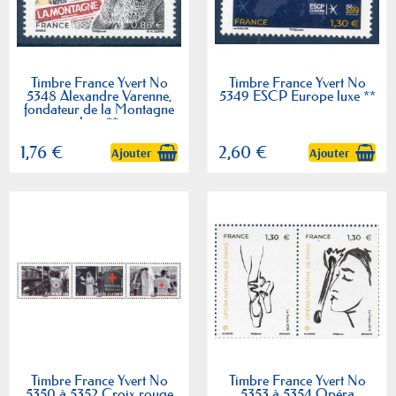
Timbre France Yvert No
Timbre France Yvert No
5348 Alexandre Varenne,
5349 ESCP Europe luxe **
fondateur de la Montagne
luxe **
1,76 €
2,60 €
Ajouter
Ajouter
Timbre France Yvert No
Timbre France Yvert No
5350 à 5352 Croix rouge
5353 à 5354 Opéra