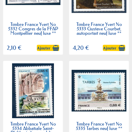
Timbre France Yvert No
Timbre France Yvert No
5332 Congres de la FFAP
5333 Gustave Courbet,
Montpellier neuf luxe **
autoportait neuf luxe **
2,10 €
4,20 €
Ajouter
Ajouter
Timbre France Yvert No
Timbre France Yvert No
5334 Abbatiale Saint-
5335 Tarbes neuf luxe **