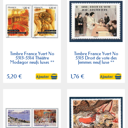
Timbre France Yvert No
Timbre France Yvert No
5313-5314 Théâtre
5315 Droit de vote des
Modagor neufs luxes **
femmes neuf luxe **
5,20 €
1,76 €
Ajouter
Ajouter