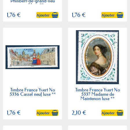
Philibert-de-grand-lieu
neuf luxe **
1,76 €
1,76 €
Ajouter
Ajouter
Timbre France Yvert No
Timbre France Yvert No
5336 Cassel neuf luxe **
5337 Madame de
Maintenon luxe **
1,76 €
2,10 €
Ajouter
Ajouter