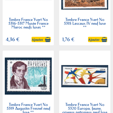
Timbre France Yvert No
Timbre France Yvert No
5316-5317 Musée France
5318 Lascaux IV neuf luxe
Maroc neufs luxes **
**
4,36 €
1,76 €
Ajouter
Ajouter
Timbre France Yvert No
Timbre France Yvert No
5319 Augustin Fresnel neuf
5320 Europa, faune,
luxe **
oiseaux nationaux neuf luxe