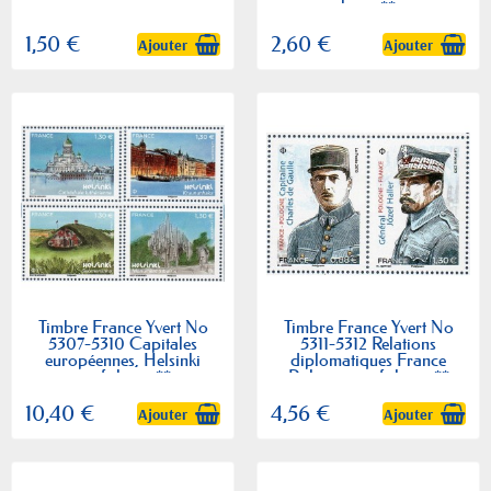
luxes **
1,50 €
2,60 €
Ajouter
Ajouter
Timbre France Yvert No
Timbre France Yvert No
5307-5310 Capitales
5311-5312 Relations
européennes, Helsinki
diplomatiques France
neufs luxes **
Pologne neufs luxes **
10,40 €
4,56 €
Ajouter
Ajouter