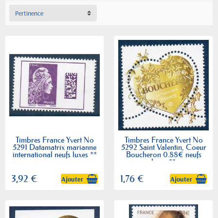
Pertinence
Timbres France Yvert No
Timbres France Yvert No
5291 Datamatrix marianne
5292 Saint Valentin, Coeur
international neufs luxes **
Boucheron 0.88€ neufs
luxes **
3,92 €
1,76 €
Ajouter
Ajouter