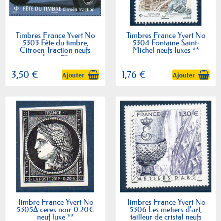
Timbres France Yvert No
Timbres France Yvert No
5303 Fête du timbre,
5304 Fontaine Saint-
Citroen Traction neufs
Michel neufs luxes **
luxes **
3,50 €
1,76 €
Ajouter
Ajouter
Timbre France Yvert No
Timbres France Yvert No
5305A ceres noir 0.20€
5306 Les metiers d'art,
neuf luxe **
tailleur de cristal neufs