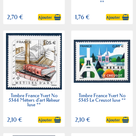
**
2,70 €
1,76 €
Ajouter
Ajouter
Timbre France Yvert No
Timbre France Yvert No
5344 Métiers d'art Relieur
5345 Le Creusot luxe **
luxe **
2,10 €
2,10 €
Ajouter
Ajouter