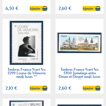
1.30€ neufs luxes **
neufs luxes **
6,50 €
2,60 €
Ajouter
Ajouter
Timbres France Yvert No
Timbres France Yvert No
5299 Louise de Vilmorin
5300 Jumelage entre
neufs luxes **
Dinan et Dinant neufs luxes
**
2,10 €
2,60 €
Ajouter
Ajouter