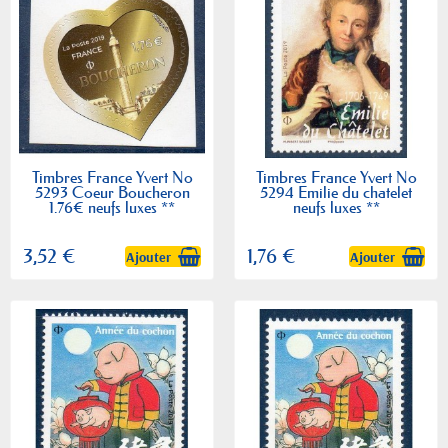
Timbres France Yvert No
Timbres France Yvert No
5293 Coeur Boucheron
5294 Emilie du chatelet
1.76€ neufs luxes **
neufs luxes **
3,52 €
1,76 €
Ajouter
Ajouter