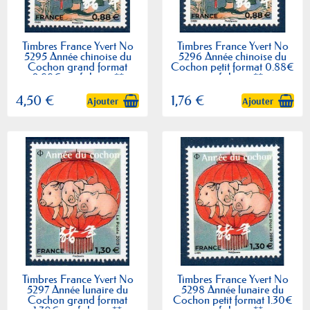
Timbres France Yvert No
Timbres France Yvert No
5295 Année chinoise du
5296 Année chinoise du
Cochon grand format
Cochon petit format 0.88€
0.88€ neufs luxes **
neufs luxes **
4,50 €
1,76 €
Ajouter
Ajouter
Timbres France Yvert No
Timbres France Yvert No
5297 Année lunaire du
5298 Année lunaire du
Cochon grand format
Cochon petit format 1.30€