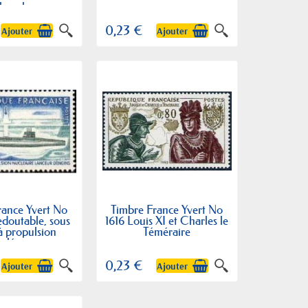
phosphore
0,23 €
Ajouter
Ajouter
rance Yvert No
Timbre France Yvert No
edoutable, sous
1616 Louis XI et Charles le
à propulsion
Téméraire
cléaire
0,23 €
Ajouter
Ajouter