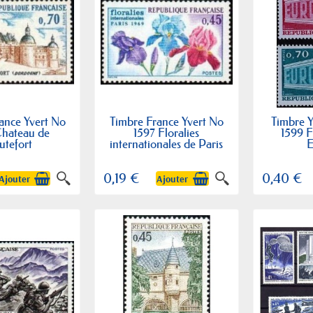
ance Yvert No
Timbre France Yvert No
Timbre Y
Chateau de
1597 Floralies
1599 F
utefort
internationales de Paris
E
0,19 €
0,40 €
Ajouter
Ajouter