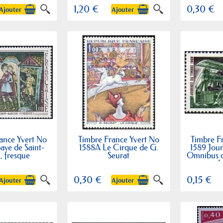
1,20 €
0,30 €
Ajouter
Ajouter
ance Yvert No
Timbre France Yvert No
Timbre F
aye de Saint-
1588A Le Cirque de G.
1589 Jour
, fresque
Seurat
Omnibus d
f
0,30 €
0,15 €
Ajouter
Ajouter