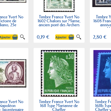
ance Yvert No
Timbre France Yvert No
Timbre Y
ictoire de
1602 Chalons sur Marne,
1608 Franc
liano, 25e
ancien pont des Archers
annive
versaire
li
0,19 €
2,80 €
Ajouter
Ajouter
ance Yvert No
Timbre France Yvert No
Timbre F
 Napoléon
1611 Type Marianne de
1611b Ty
, bicentenaire
Cheffer
Cheffer v