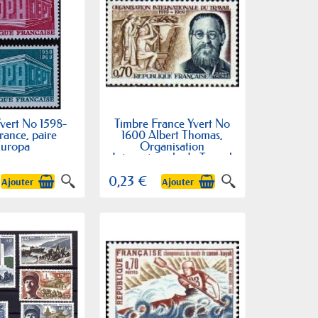
vert No 1598-
Timbre France Yvert No
rance, paire
1600 Albert Thomas,
uropa
Organisation
Internationale du Travail
0,23 €
Ajouter
Ajouter