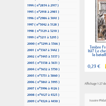
1994 ( n°2854 à 2917 )
1995 ( n°2918 à 2985 )
1996 ( n°2986 à 3041 )
1997 ( n°3042 à 3128 )
1998 ( n°3129 à 3210 )
1999 ( n°3211 à 3293 )
2000 ( n°3294 à 3366 )
Timbre Fr
2001 ( n°3367 à 3442 )
1617 Le che
la batail
2002 ( n°3443 à 3537 )
2003 ( n°3538 à 3631 )
0,23 €
2004 ( n°3632 à 3730 )
2005 ( n°3731 à 3860 )
2006 ( n°3861 à 3995 )
Affichage 1-27 de
2007 ( n°3996 à 4126 )
2008 ( n°4127 à 4323 )
Issoire Phil
2009 ( n°4324 à 4430 )