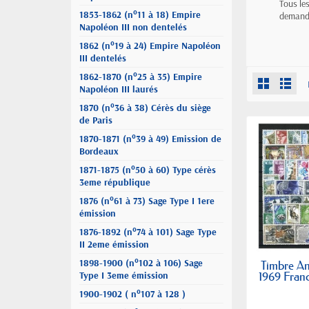
Tous le
1853-1862 (n°11 à 18) Empire
demande
Napoléon III non dentelés
1862 (n°19 à 24) Empire Napoléon
III dentelés
1862-1870 (n°25 à 35) Empire
Napoléon III laurés
1870 (n°36 à 38) Cérès du siège
de Paris
1870-1871 (n°39 à 49) Emission de
Bordeaux
1871-1875 (n°50 à 60) Type cérès
3eme république
1876 (n°61 à 73) Sage Type I 1ere
émission
1876-1892 (n°74 à 101) Sage Type
II 2eme émission
1898-1900 (n°102 à 106) Sage
Timbre A
Type I 3eme émission
1969 Franc
1900-1902 ( n°107 à 128 )