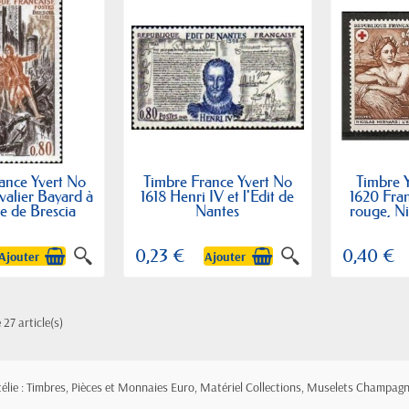
ance Yvert No
Timbre France Yvert No
Timbre Y
valier Bayard à
1618 Henri IV et l'Edit de
1620 Fran
le de Brescia
Nantes
rouge, N
0,23 €
0,40 €
Ajouter
Ajouter
 27 article(s)
atélie : Timbres, Pièces et Monnaies Euro, Matériel Collections, Muselets Champagn