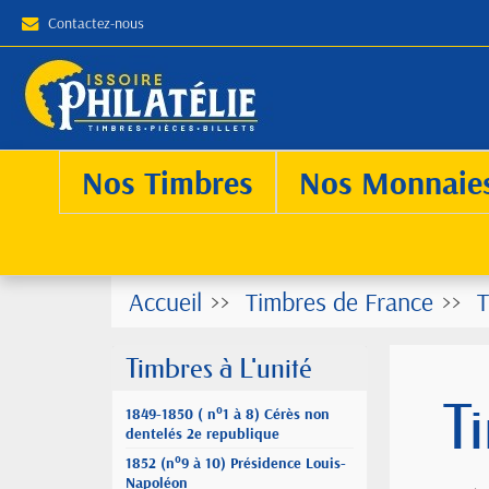
Contactez-nous
Nos Timbres
Nos Monnaie
Accueil
Timbres de France
T
Timbres à L'unité
T
1849-1850 ( n°1 à 8) Cérès non
dentelés 2e republique
1852 (n°9 à 10) Présidence Louis-
Napoléon