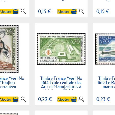
 naissance
de 
0,15 €
0,15 €
Ajouter
Ajouter
ance Yvert No
Timbre France Yvert No
Timbre F
 Mouflon
1614 Ecole centrale des
1615 Le R
terranéen
Arts et Manufactures à
marin 
Chatenay-Malabry
nu
0,23 €
0,23 €
Ajouter
Ajouter