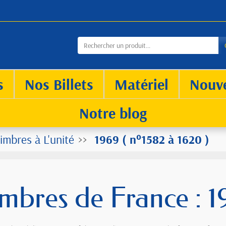
s
Nos Billets
Matériel
Nouv
Notre blog
imbres à L'unité
1969 ( n°1582 à 1620 )
imbres de France : 