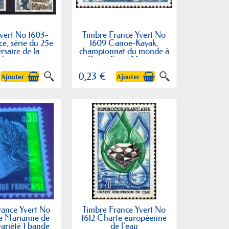
vert No 1603-
Timbre France Yvert No
e, série du 25e
1609 Canoe-Kayak,
rsaire de la
championnat du monde à
bération
Boug-Saint-Maurice
0,23 €
Ajouter
Ajouter
rance Yvert No
Timbre France Yvert No
pe Marianne de
1612 Charte européenne
ariété 1 bande
de l'eau