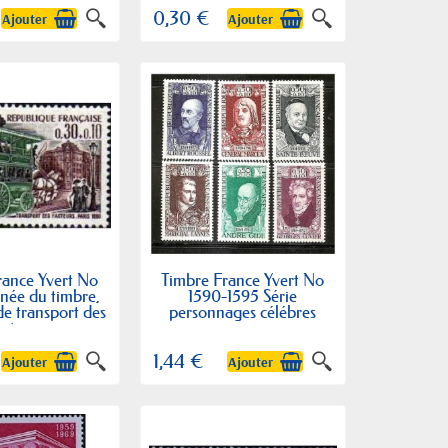
0,30 €
Ajouter
Ajouter
rance Yvert No
Timbre France Yvert No
née du timbre,
1590-1595 Série
e transport des
personnages célébres
acteurs
1,44 €
Ajouter
Ajouter