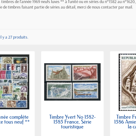
s timbres de l'année 1969 neufs luxes ** à l'unité ou en séries du n°1582 au n°1620
 de timbres faisant partie de séries au détail, merci de nous contacter par mail.
Il y a 27 produits.
nnée complète
Timbre Yvert No 1582-
Timbre F
e tous neuf **
1585 France, Série
1586 Amien
touristique
la c