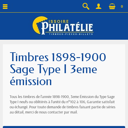
0
Timbres 1898-1900
Sage Type I 3eme
émission
Tous les timbres de l'année 1898-1900, 3eme Émission du Type Sage
Type I neufs ou oblitérés à l'unité du n°102 à 106, Garantie satisfait
ou échangé. Pour toute demande de timbres faisant partie de séries
au détail, merci de nous contacter par mail.