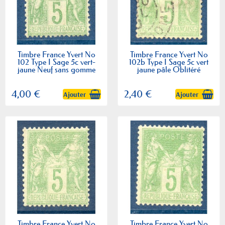
Timbre France Yvert No
Timbre France Yvert No
102 Type I Sage 5c vert-
102b Type I Sage 5c vert
jaune Neuf sans gomme
jaune pâle Oblitéré
4,00 €
2,40 €
Ajouter
Ajouter
Timbre France Yvert No
Timbre France Yvert No