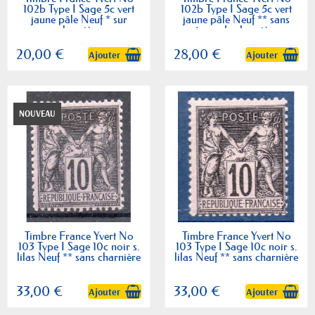
102b Type I Sage 5c vert
102b Type I Sage 5c vert
jaune pâle Neuf * sur
jaune pâle Neuf ** sans
charnière
trace de charnière
20,00 €
28,00 €
Ajouter
Ajouter
NOUVEAU
Timbre France Yvert No
Timbre France Yvert No
103 Type I Sage 10c noir s.
103 Type I Sage 10c noir s.
lilas Neuf ** sans charnière
lilas Neuf ** sans charnière
33,00 €
33,00 €
Ajouter
Ajouter