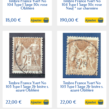
Timbre France Yvert No
Timbre France Yvert No
104 Type I Sage 50c rose
104 Type I Sage 50c rose
Oblitéré
Neuf * sur charnière
18,00 €
190,00 €
Ajouter
Ajouter
Timbre France Yvert No
Timbre France Yvert No
105 Type I Sage 2fr bistre s.
105 Type I Sage 2fr bistre s.
azuré Oblitéré
azuré Oblitéré
22,00 €
22,00 €
Ajouter
Ajouter